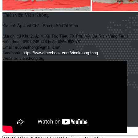
Thiền viện Viên Không
Địa chỉ: Ấp 4 xã Châu Pha tp Hồ Chí Minh
(địa chỉ cũ Khu 2, ấp 4, Xã Tóc Tiên, TX Phú Mỹ, Bà Rịa - Vũng Tàu.)
Điện thoại: 0907 249 746 hoặc 0865 803 781
Email: suphapthong@gmail.com
Facebook:
https://www.facebook.com/vienkhong.tang
Website: vienkhong.org