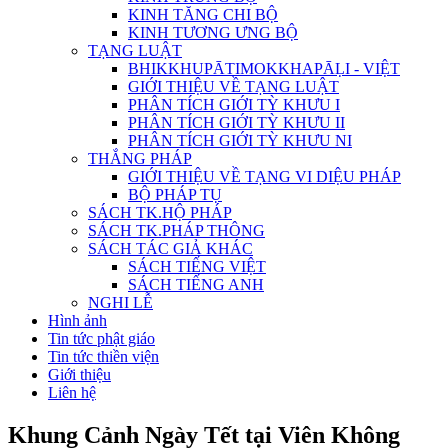
KINH TĂNG CHI BỘ
KINH TƯƠNG ƯNG BỘ
TẠNG LUẬT
BHIKKHUPĀTIMOKKHAPĀḶI - VIỆT
GIỚI THIỆU VỀ TẠNG LUẬT
PHÂN TÍCH GIỚI TỲ KHƯU I
PHÂN TÍCH GIỚI TỲ KHƯU II
PHÂN TÍCH GIỚI TỲ KHƯU NI
THẮNG PHÁP
GIỚI THIỆU VỀ TẠNG VI DIỆU PHÁP
BỘ PHÁP TỤ
SÁCH TK.HỘ PHÁP
SÁCH TK.PHÁP THÔNG
SÁCH TÁC GIẢ KHÁC
SÁCH TIẾNG VIỆT
SÁCH TIẾNG ANH
NGHI LỄ
Hình ảnh
Tin tức phật giáo
Tin tức thiền viện
Giới thiệu
Liên hệ
Khung Cảnh Ngày Tết tại Viên Không