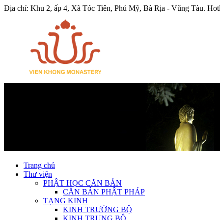
Địa chỉ: Khu 2, ấp 4, Xã Tóc Tiên, Phú Mỹ, Bà Rịa - Vũng Tàu.
Hot
Trang chủ
Thư viện
PHẬT HỌC CĂN BẢN
CĂN BẢN PHẬT PHÁP
TẠNG KINH
KINH TRƯỜNG BỘ
KINH TRUNG BỘ