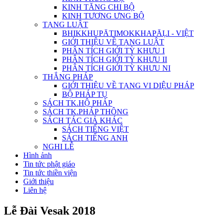
KINH TĂNG CHI BỘ
KINH TƯƠNG ƯNG BỘ
TẠNG LUẬT
BHIKKHUPĀTIMOKKHAPĀḶI - VIỆT
GIỚI THIỆU VỀ TẠNG LUẬT
PHÂN TÍCH GIỚI TỲ KHƯU I
PHÂN TÍCH GIỚI TỲ KHƯU II
PHÂN TÍCH GIỚI TỲ KHƯU NI
THẮNG PHÁP
GIỚI THIỆU VỀ TẠNG VI DIỆU PHÁP
BỘ PHÁP TỤ
SÁCH TK.HỘ PHÁP
SÁCH TK.PHÁP THÔNG
SÁCH TÁC GIẢ KHÁC
SÁCH TIẾNG VIỆT
SÁCH TIẾNG ANH
NGHI LỄ
Hình ảnh
Tin tức phật giáo
Tin tức thiền viện
Giới thiệu
Liên hệ
Lễ Đài Vesak 2018