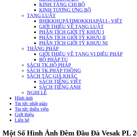
KINH TĂNG CHI BỘ
KINH TƯƠNG ƯNG BỘ
TẠNG LUẬT
BHIKKHUPĀTIMOKKHAPĀḶI - VIỆT
GIỚI THIỆU VỀ TẠNG LUẬT
PHÂN TÍCH GIỚI TỲ KHƯU I
PHÂN TÍCH GIỚI TỲ KHƯU II
PHÂN TÍCH GIỚI TỲ KHƯU NI
THẮNG PHÁP
GIỚI THIỆU VỀ TẠNG VI DIỆU PHÁP
BỘ PHÁP TỤ
SÁCH TK.HỘ PHÁP
SÁCH TK.PHÁP THÔNG
SÁCH TÁC GIẢ KHÁC
SÁCH TIẾNG VIỆT
SÁCH TIẾNG ANH
NGHI LỄ
Hình ảnh
Tin tức phật giáo
Tin tức thiền viện
Giới thiệu
Liên hệ
Một Số Hình Ảnh Đêm Đầu Đà Vesak PL 2