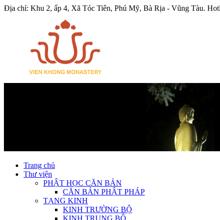
Địa chỉ: Khu 2, ấp 4, Xã Tóc Tiên, Phú Mỹ, Bà Rịa - Vũng Tàu.
Hot
Trang chủ
Thư viện
PHẬT HỌC CĂN BẢN
CĂN BẢN PHẬT PHÁP
TẠNG KINH
KINH TRƯỜNG BỘ
KINH TRUNG BỘ