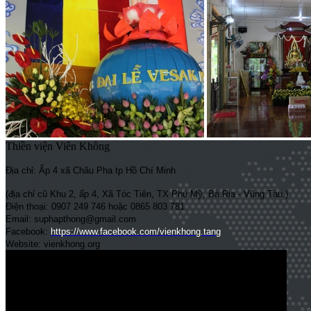
Thiền viện Viên Không
Địa chỉ: Ấp 4 xã Châu Pha tp Hồ Chí Minh
(địa chỉ cũ Khu 2, ấp 4, Xã Tóc Tiên, TX Phú Mỹ, Bà Rịa - Vũng Tàu.)
Điện thoại: 0907 249 746 hoặc 0865 803 781
Email: suphapthong@gmail.com
Facebook:
https://www.facebook.com/vienkhong.tang
Website: vienkhong.org