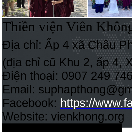
Thiền viện Viên Khôn
Địa chỉ: Ấp 4 xã Châu P
(địa chỉ cũ Khu 2, ấp 4,
Điện thoại: 0907 249 74
Email: suphapthong@gm
Facebook:
https://www.
Website: vienkhong.org