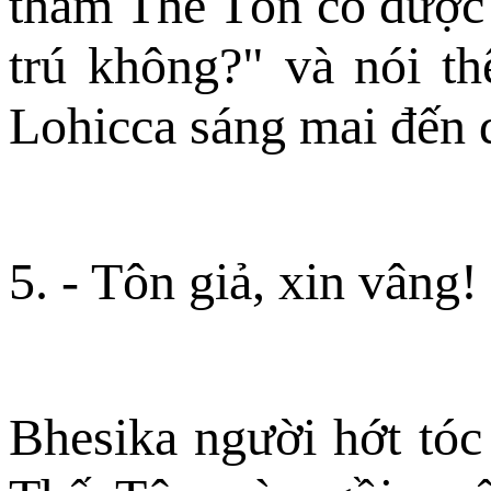
thăm Thế Tôn có được í
trú không?" và nói t
Lohicca sáng mai đến 
5. - Tôn giả, xin vâng!
Bhesika người hớt tóc