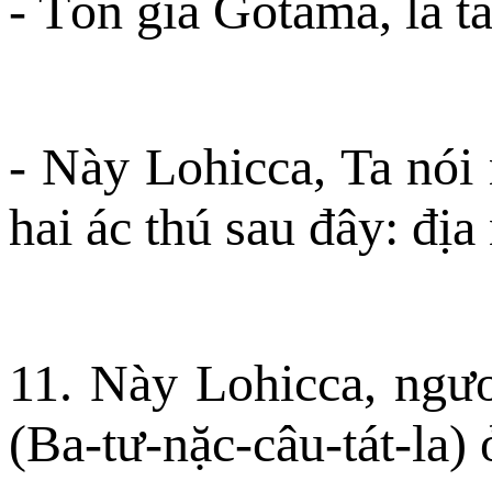
- Tôn giả Gotama, là tà
- Này Lohicca, Ta nói 
hai ác thú sau đây: địa
11. Này Lohicca, ngươ
(Ba-tư-nặc-câu-tát-la) 