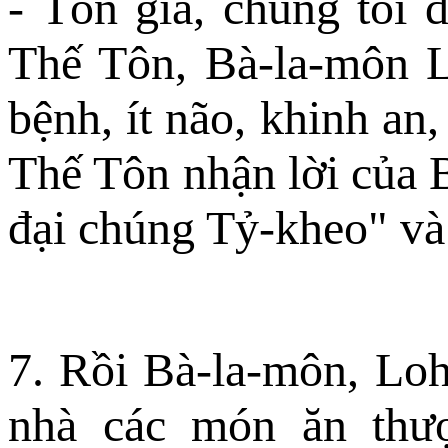
- Tôn giả, chúng tôi 
Thế Tôn, Bà-la-môn L
bệnh, ít não, khinh a
Thế Tôn nhận lời của 
đại chúng Tỷ-kheo" và
7. Rồi Bà-la-môn, Loh
nhà các món ăn thượ