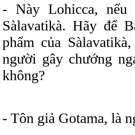
- Này Lohicca, nếu 
Sàlavatikà. Hãy để 
phẩm của Sàlavatikà,
người gây chướng ngạ
không?
- Tôn giả Gotama, là 