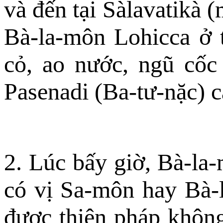
và đến tại Sàlavatikà (
Bà-la-môn Lohicca ở t
cỏ, ao nước, ngũ cốc
Pasenadi (Ba-tư-nặc) c
2. Lúc bấy giờ, Bà-la-
có vị Sa-môn hay Bà-
được thiện pháp không 