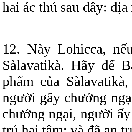
hai ác thú sau đây: địa
12. Này Lohicca, nế
Sàlavatikà. Hãy để 
phẩm của Sàlavatikà,
người gây chướng ngại
chướng ngại, người ấy 
trú hại tâm; và đã an tr