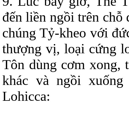
9. Lúc bấy giờ, Thế T
đến liền ngồi trên chỗ
chúng Tỷ-kheo với đức
thượng vị, loại cứng 
Tôn dùng cơm xong, ta
khác và ngồi xuống
Lohicca: