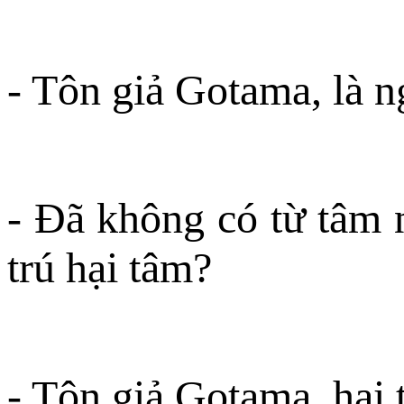
- Tôn giả Gotama, là n
- Ðã không có từ tâm n
trú hại tâm?
- Tôn giả Gotama, hại 