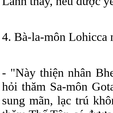
Lành thay, nếu được yế
4. Bà-la-môn Lohicca n
- "Này thiện nhân Bh
hỏi thăm Sa-môn Gotam
sung mãn, lạc trú kh