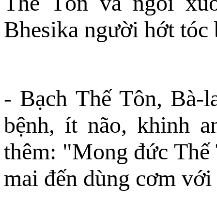
Thế Tôn và ngồi xuố
Bhesika người hớt tóc
- Bạch Thế Tôn, Bà-l
bệnh, ít não, khinh a
thêm: "Mong đức Thế 
mai đến dùng cơm với 