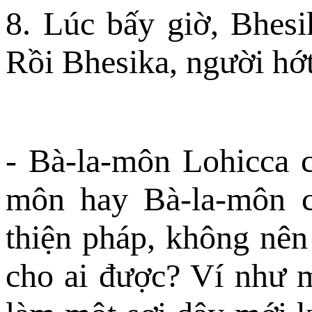
8. Lúc bấy giờ, Bhesi
Rồi Bhesika, người hớ
- Bà-la-môn Lohicca c
môn hay Bà-la-môn c
thiện pháp, không nên 
cho ai được? Ví như mộ