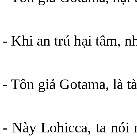
- Khi an trú hại tâm, n
- Tôn giả Gotama, là tà
- Này Lohicca, ta nói 