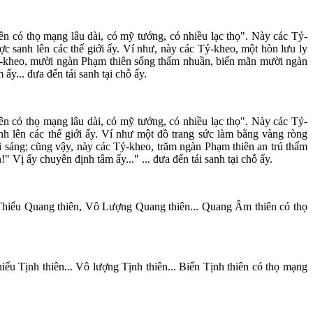
ên có thọ mạng lâu dài, có mỹ tướng, có nhiều lạc thọ". Này các Tỷ-
 sanh lên các thế giới ấy. Ví như, này các Tỷ-kheo, một hòn lưu ly
c Tỷ-kheo, mười ngàn Phạm thiên sống thấm nhuần, biến mãn mười ngàn
y... đưa đến tái sanh tại chỗ ấy.
ên có thọ mạng lâu dài, có mỹ tướng, có nhiều lạc thọ". Này các Tỷ-
h lên các thế giới ấy. Ví như một đồ trang sức làm bằng vàng ròng
ói sáng; cũng vậy, này các Tỷ-kheo, trăm ngàn Phạm thiên an trú thấm
 Vị ấy chuyên định tâm ấy..." ... đưa đến tái sanh tại chỗ ấy.
.. Thiểu Quang thiên, Vô Lượng Quang thiên... Quang Âm thiên có thọ
hiểu Tịnh thiên... Vô lượng Tịnh thiên... Biến Tịnh thiên có thọ mạng