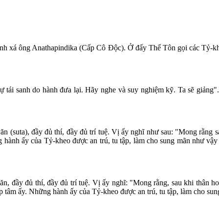
i tịnh xá ông Anathapindika (Cấp Cô Ðộc). Ở đấy Thế Tôn gọi các Tỷ
ự tái sanh do hành đưa lại. Hãy nghe và suy nghiệm kỹ. Ta sẽ giảng
n (suta), đầy đủ thí, đầy đủ trí tuệ. Vị ấy nghĩ như sau: "Mong rằng s
ng hành ấy của Tỷ-kheo được an trú, tu tập, làm cho sung mãn như vậy đ
n, đầy đủ thí, đầy đủ trí tuệ. Vị ấy nghĩ: "Mong rằng, sau khi thân ho
u tập tâm ấy. Những hành ấy của Tỷ-kheo được an trú, tu tập, làm cho su