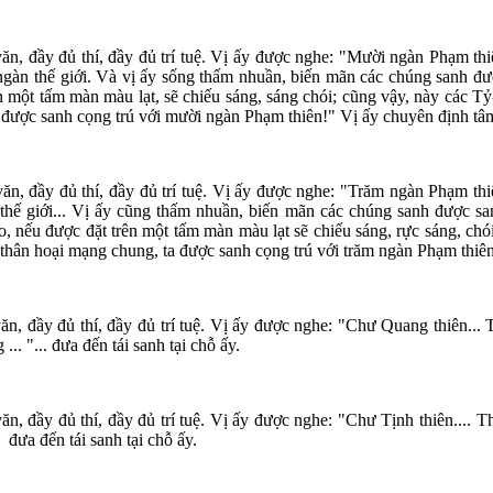
văn, đầy đủ thí, đầy đủ trí tuệ. Vị ấy được nghe: "Mười ngàn Phạm thi
àn thế giới. Và vị ấy sống thấm nhuần, biến mãn các chúng sanh được
rên một tấm màn màu lạt, sẽ chiếu sáng, sáng chói; cũng vậy, này cá
 được sanh cọng trú với mười ngàn Phạm thiên!" Vị ấy chuyên định tâm ấ
văn, đầy đủ thí, đầy đủ trí tuệ. Vị ấy được nghe: "Trăm ngàn Phạm thi
hế giới... Vị ấy cũng thấm nhuần, biến mãn các chúng sanh được san
o, nếu được đặt trên một tấm màn màu lạt sẽ chiếu sáng, rực sáng, ch
thân hoại mạng chung, ta được sanh cọng trú với trăm ngàn Phạm thiên!"
văn, đầy đủ thí, đầy đủ trí tuệ. Vị ấy được nghe: "Chư Quang thiên.
.. "... đưa đến tái sanh tại chỗ ấy.
n, đầy đủ thí, đầy đủ trí tuệ. Vị ấy được nghe: "Chư Tịnh thiên.... T
 đưa đến tái sanh tại chỗ ấy.