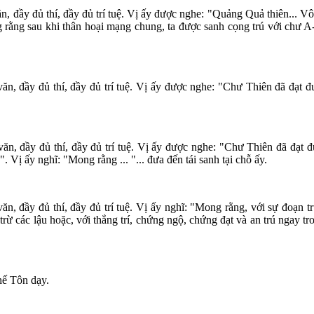
, đầy đủ thí, đầy đủ trí tuệ. Vị ấy được nghe: "Quảng Quả thiên... Vô P
 rằng sau khi thân hoại mạng chung, ta được sanh cọng trú với chư A-ca
văn, đầy đủ thí, đầy đủ trí tuệ. Vị ấy được nghe: "Chư Thiên đã đạt đ
văn, đầy đủ thí, đầy đủ trí tuệ. Vị ấy được nghe: "Chư Thiên đã đạt 
. Vị ấy nghĩ: "Mong rằng ... "... đưa đến tái sanh tại chỗ ấy.
n, đầy đủ thí, đầy đủ trí tuệ. Vị ấy nghĩ: "Mong rằng, với sự đoạn tr
n trừ các lậu hoặc, với thắng trí, chứng ngộ, chứng đạt và an trú ngay tr
hế Tôn dạy.