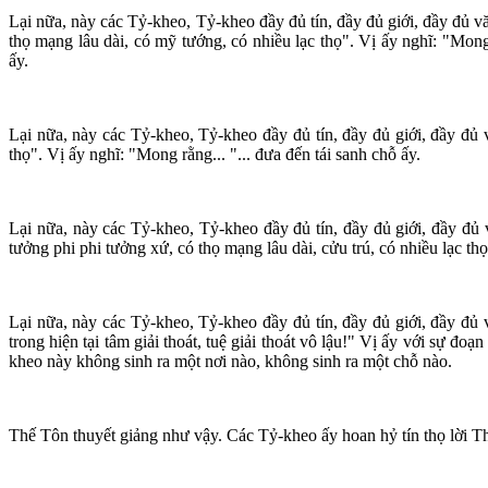
Lại nữa, này các Tỷ-kheo, Tỷ-kheo đầy đủ tín, đầy đủ giới, đầy đủ văn
thọ mạng lâu dài, có mỹ tướng, có nhiều lạc thọ". Vị ấy nghĩ: "Mong
ấy.
Lại nữa, này các Tỷ-kheo, Tỷ-kheo đầy đủ tín, đầy đủ giới, đầy đủ 
thọ". Vị ấy nghĩ: "Mong rằng... "... đưa đến tái sanh chỗ ấy.
Lại nữa, này các Tỷ-kheo, Tỷ-kheo đầy đủ tín, đầy đủ giới, đầy đủ 
tưởng phi phi tưởng xứ, có thọ mạng lâu dài, cửu trú, có nhiều lạc thọ"
Lại nữa, này các Tỷ-kheo, Tỷ-kheo đầy đủ tín, đầy đủ giới, đầy đủ vă
trong hiện tại tâm giải thoát, tuệ giải thoát vô lậu!" Vị ấy với sự đoạ
kheo này không sinh ra một nơi nào, không sinh ra một chỗ nào.
Thế Tôn thuyết giảng như vậy. Các Tỷ-kheo ấy hoan hỷ tín thọ lời T