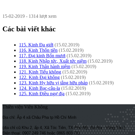
15-02-2019 - 1314 lượt xem
Các bài viết khác
115. Kinh Ða giới
(15.02.2019)
116. Kinh Thôn tiên
(15.02.2019)
117. Ðại kinh Bốn mươi
(15.02.2019)
118. Kinh Nhập tức, Xuất tức niệm
(15.02.2019)
119. Kinh Thân hành niệm
(15.02.2019)
121. Kinh Tiểu không
(15.02.2019)
122. Kinh Ðại không
(15.02.2019)
123. Kinh Hy hữu vị tằng hữu pháp
(15.02.2019)
124. Kinh Bạc-câu-la
(15.02.2019)
125. Kinh Ðiều ngự địa
(15.02.2019)
Thiền viện Viên Không
Địa chỉ: Ấp 4 xã Châu Pha tp Hồ Chí Minh
(địa chỉ cũ Khu 2, ấp 4, Xã Tóc Tiên, TX Phú Mỹ, Bà Rịa - Vũng Tàu.)
Điện thoại: 0907 249 746 hoặc 0865 803 781