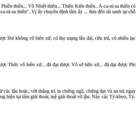
hiền thiên... Vô Nhiệt thiên... Thiện Kiến thiên.. A-ca-ni-sa thiên có
-ni-sa thiên". Vị ấy chuyên định tâm ấy ... đưa đến tái sanh tại chỗ
ược Hư không vô biên xứ, có thọ mạng lâu dài, cửu trú, có nhiều lạc
được Thức vô biên xứ... đã đạt được Vô sở hữu xứ... đã đạt được Phi
ừ các lậu hoặc, với thắng trí, ta chứng ngộ, chứng đạt và an trú ngay
ong hiện tại tâm giải thoát, tuệ giải thoát vô lậu. Này các Tỷ-kheo, Tỷ-