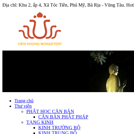
Địa chỉ: Khu 2, ấp 4, Xã Tóc Tiên, Phú Mỹ, Bà Rịa - Vũng Tàu.
Hot
Trang chủ
Thư viện
PHẬT HỌC CĂN BẢN
CĂN BẢN PHẬT PHÁP
TẠNG KINH
KINH TRƯỜNG BỘ
KINH TRUNG BỘ