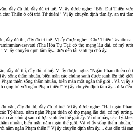
văn, đầy đủ thí, đầy đủ trí tuệ. Vị ấy được nghe: "Bốn Ðại Thiên vươ
chư Thiên ở cõi trời Tứ thiên!" Vị ấy chuyên định tâm ấy, an trú tâm 
ăn, đầy đủ thí, đầy đủ trí tuệ. Vị ấy được nghe: "Chư Thiên Tavatimsa 
aramimmitavasavatti (Tha Hóa Tự Tại) có thọ mạng lâu dài, có mỹ tướn
Vị ấy chuyên định tâm ấy... đưa đến tái sanh tại chỗ ấy.
ăn, đầy đủ thí, đầy đủ trí tuệ. Vị ấy được nghe: "Ngàn Phạm thiên có 
ị ấy sống thấm nhuần, biến mãn các chúng sanh được sanh lên thế giới
àn Phạm thiên sống thấm nhuần, biến mãn một ngàn thế giới . Và vị ấy
 cọng trú với ngàn Phạm thiên!" Vị ấy chuyên định tâm ấy... đưa đến t
 đủ văn, đầy đủ thí, đầy đủ trí tuệ. Vị ấy được nghe: "Hai ngàn Phạm
y các Tỷ-kheo, năm ngàn Phạm thiên có thọ mạng lâu dài, có mỹ tướng
mãn các chúng sanh được sanh lên thế giới ấy. Ví như này, các Tỷ-kheo
thấm nhuần, biến mãn năm ngàn thế giới. Và vị ấy sống thấm nhuần, b
ới năm ngàn Phạm thiên!" Vị ấy chuyên định tâm ấy.... đưa đến tái sanh