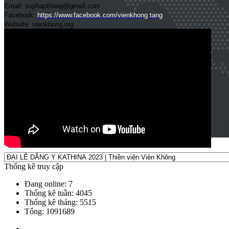
Email: suphapthong@gmail.com
Facebook:
https://www.facebook.com/vienkhong.tang
Website: vienkhong.org
Thống kê truy cập
Đang online: 7
Thống kê tuần: 4045
Thống kê tháng: 5515
Tổng: 1091689