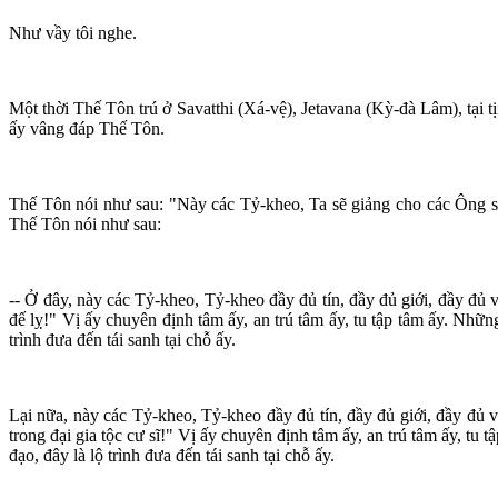
Như vầy tôi nghe.
Một thời Thế Tôn trú ở Savatthi (Xá-vệ), Jetavana (Kỳ-đà Lâm), tạ
ấy vâng đáp Thế Tôn.
Thế Tôn nói như sau: "Này các Tỷ-kheo, Ta sẽ giảng cho các Ông s
Thế Tôn nói như sau:
-- Ở đây, này các Tỷ-kheo, Tỷ-kheo đầy đủ tín, đầy đủ giới, đầy đủ vă
đế lỵ!" Vị ấy chuyên định tâm ấy, an trú tâm ấy, tu tập tâm ấy. Nhữ
trình đưa đến tái sanh tại chỗ ấy.
Lại nữa, này các Tỷ-kheo, Tỷ-kheo đầy đủ tín, đầy đủ giới, đầy đủ vă
trong đại gia tộc cư sĩ!" Vị ấy chuyên định tâm ấy, an trú tâm ấy, t
đạo, đây là lộ trình đưa đến tái sanh tại chỗ ấy.