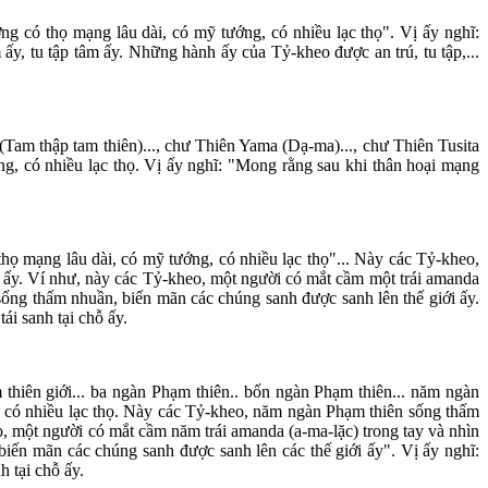
ng có thọ mạng lâu dài, có mỹ tướng, có nhiều lạc thọ". Vị ấy nghĩ:
ấy, tu tập tâm ấy. Những hành ấy của Tỷ-kheo được an trú, tu tập,...
(Tam thập tam thiên)..., chư Thiên Yama (Dạ-ma)..., chư Thiên Tusita
g, có nhiều lạc thọ. Vị ấy nghĩ: "Mong rằng sau khi thân hoại mạng
thọ mạng lâu dài, có mỹ tướng, có nhiều lạc thọ"... Này các Tỷ-kheo,
 ấy. Ví như, này các Tỷ-kheo, một người có mắt cầm một trái amanda
 sống thấm nhuần, biến mãn các chúng sanh được sanh lên thế giới ấy.
ái sanh tại chỗ ấy.
 thiên giới... ba ngàn Phạm thiên.. bốn ngàn Phạm thiên... năm ngàn
, có nhiều lạc thọ. Này các Tỷ-kheo, năm ngàn Phạm thiên sống thấm
, một người có mắt cầm năm trái amanda (a-ma-lặc) trong tay và nhìn
iến mãn các chúng sanh được sanh lên các thế giới ấy". Vị ấy nghĩ:
 tại chỗ ấy.