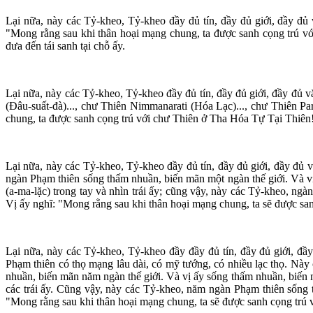
Lại nữa, này các Tỷ-kheo, Tỷ-kheo đầy đủ tín, đầy đủ giới, đầy đủ 
"Mong rằng sau khi thân hoại mạng chung, ta được sanh cọng trú với 
đưa đến tái sanh tại chỗ ấy.
Lại nữa, này các Tỷ-kheo, Tỷ-kheo đầy đủ tín, đầy đủ giới, đầy đủ v
(Ðâu-suất-đà)..., chư Thiên Nimmanarati (Hóa Lạc)..., chư Thiên P
chung, ta được sanh cọng trú với chư Thiên ở Tha Hóa Tự Tại Thiên!" 
Lại nữa, này các Tỷ-kheo, Tỷ-kheo đầy đủ tín, đầy đủ giới, đầy đủ v
ngàn Phạm thiên sống thấm nhuần, biến mãn một ngàn thế giới. Và v
(a-ma-lặc) trong tay và nhìn trái ấy; cũng vậy, này các Tỷ-kheo, ng
Vị ấy nghĩ: "Mong rằng sau khi thân hoại mạng chung, ta sẽ được sanh
Lại nữa, này các Tỷ-kheo, Tỷ-kheo đầy đầy đủ tín, đầy đủ giới, đầy
Phạm thiên có thọ mạng lâu dài, có mỹ tướng, có nhiều lạc thọ. Nà
nhuần, biến mãn năm ngàn thế giới. Và vị ấy sống thấm nhuần, biến 
các trái ấy. Cũng vậy, này các Tỷ-kheo, năm ngàn Phạm thiên sống 
"Mong rằng sau khi thân hoại mạng chung, ta sẽ được sanh cọng trú v