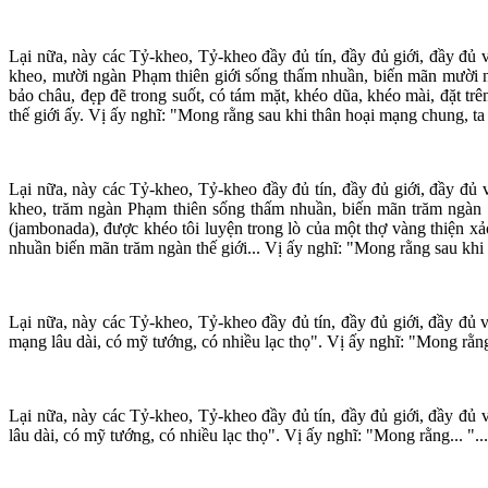
Lại nữa, này các Tỷ-kheo, Tỷ-kheo đầy đủ tín, đầy đủ giới, đầy đủ 
kheo, mười ngàn Phạm thiên giới sống thấm nhuần, biến mãn mười ng
bảo châu, đẹp đẽ trong suốt, có tám mặt, khéo dũa, khéo mài, đặt t
thế giới ấy. Vị ấy nghĩ: "Mong rằng sau khi thân hoại mạng chung, ta
Lại nữa, này các Tỷ-kheo, Tỷ-kheo đầy đủ tín, đầy đủ giới, đầy đủ 
kheo, trăm ngàn Phạm thiên sống thấm nhuần, biến mãn trăm ngàn t
(jambonada), được khéo tôi luyện trong lò của một thợ vàng thiện xả
nhuần biến mãn trăm ngàn thế giới... Vị ấy nghĩ: "Mong rằng sau khi 
Lại nữa, này các Tỷ-kheo, Tỷ-kheo đầy đủ tín, đầy đủ giới, đầy đủ 
mạng lâu dài, có mỹ tướng, có nhiều lạc thọ". Vị ấy nghĩ: "Mong rằng .
Lại nữa, này các Tỷ-kheo, Tỷ-kheo đầy đủ tín, đầy đủ giới, đầy đủ vă
lâu dài, có mỹ tướng, có nhiều lạc thọ". Vị ấy nghĩ: "Mong rằng... "...