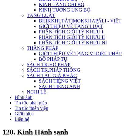
KINH TĂNG CHI BỘ
KINH TƯƠNG ƯNG BỘ
TẠNG LUẬT
BHIKKHUPĀTIMOKKHAPĀḶI - VIỆT
GIỚI THIỆU VỀ TẠNG LUẬT
PHÂN TÍCH GIỚI TỲ KHƯU I
PHÂN TÍCH GIỚI TỲ KHƯU II
PHÂN TÍCH GIỚI TỲ KHƯU NI
THẮNG PHÁP
GIỚI THIỆU VỀ TẠNG VI DIỆU PHÁP
BỘ PHÁP TỤ
SÁCH TK.HỘ PHÁP
SÁCH TK.PHÁP THÔNG
SÁCH TÁC GIẢ KHÁC
SÁCH TIẾNG VIỆT
SÁCH TIẾNG ANH
NGHI LỄ
Hình ảnh
Tin tức phật giáo
Tin tức thiền viện
Giới thiệu
Liên hệ
120. Kinh Hành sanh