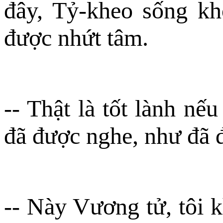
đây, Tỷ-kheo sống kh
được nhứt tâm.
-- Thật là tốt lành nế
đã được nghe, như đã 
-- Này Vương tử, tôi 