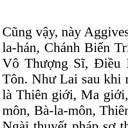
Cũng vậy, này Aggivess
la-hán, Chánh Biến Tr
Vô Thượng Sĩ, Ðiều 
Tôn. Như Lai sau khi r
là Thiên giới, Ma giới
môn, Bà-la-môn, Thiên
Ngài thuyết pháp sơ th