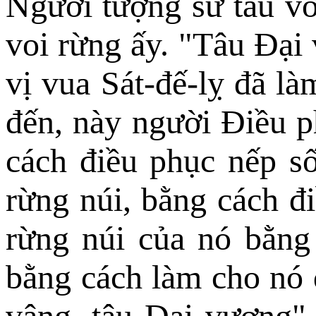
Người tượng sư tâu vớ
voi rừng ấy. "Tâu Ðại 
vị vua Sát-đế-lỵ đã l
đến, này người Ðiều p
cách điều phục nếp s
rừng núi, bằng cách đi
rừng núi của nó bằng 
bằng cách làm cho nó 
vâng, tâu Ðại vương"