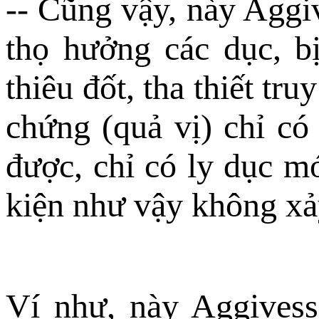
-- Cũng vậy, này Aggi
thọ hưởng các dục, bị
thiêu đốt, tha thiết tru
chứng (quả vị) chỉ có
được, chỉ có ly dục m
kiện như vậy không xả
Ví như, này Aggivess