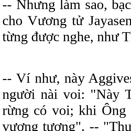
-- Nhưng làm sao, bạc
cho Vương tử Jayasena
từng được nghe, như 
-- Ví như, này Aggive
người nài voi: "Này 
rừng có voi; khi Ông 
vương tượng". -- "Th