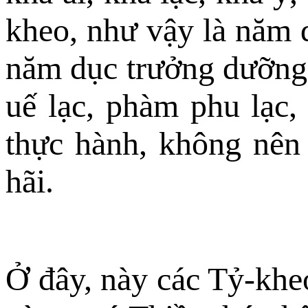
kheo, như vậy là năm 
năm dục trưởng dưỡng n
uế lạc, phàm phu lạc,
thực hành, không nên
hãi.
Ở đây, này các Tỷ-kheo