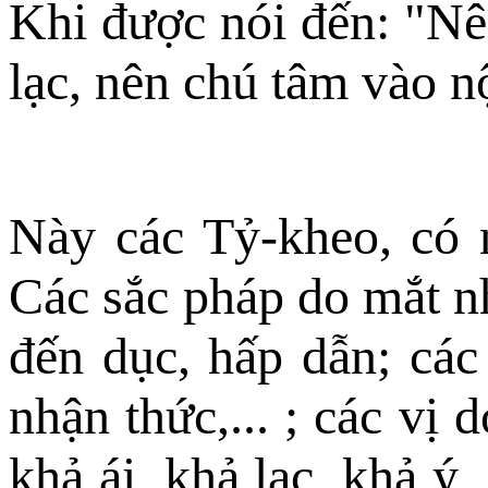
Khi được nói đến: "Nên
lạc, nên chú tâm vào n
Này các Tỷ-kheo, có 
Các sắc pháp do mắt nhậ
đến dục, hấp dẫn; các 
nhận thức,... ; các vị 
khả ái, khả lạc, khả ý