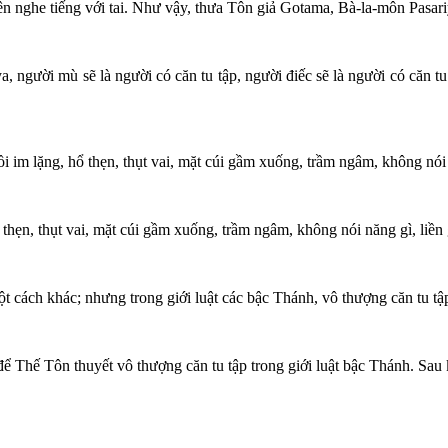
n nghe tiếng với tai. Như vậy, thưa Tôn giả Gotama, Bà-la-môn Pasariy
ya, người mù sẽ là người có căn tu tập, người điếc sẽ là người có căn 
i im lặng, hổ thẹn, thụt vai, mặt cúi gầm xuống, trầm ngâm, không nói
ổ thẹn, thụt vai, mặt cúi gầm xuống, trầm ngâm, không nói năng gì, liền
ột cách khác; nhưng trong giới luật các bậc Thánh, vô thượng căn tu tậ
ể Thế Tôn thuyết vô thượng căn tu tập trong giới luật bậc Thánh. Sau 