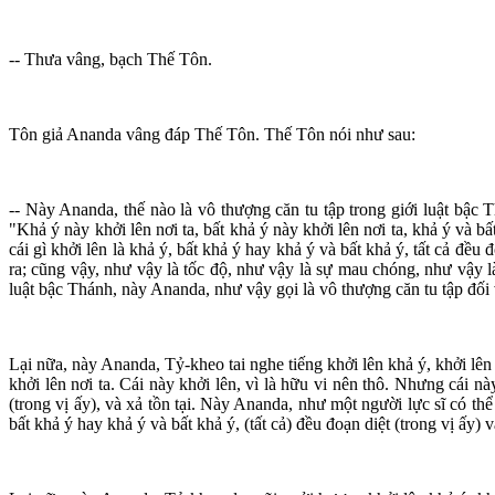
-- Thưa vâng, bạch Thế Tôn.
Tôn giả Ananda vâng đáp Thế Tôn. Thế Tôn nói như sau:
-- Này Ananda, thế nào là vô thượng căn tu tập trong giới luật bậc T
"Khả ý này khởi lên nơi ta, bất khả ý này khởi lên nơi ta, khả ý và bấ
cái gì khởi lên là khả ý, bất khả ý hay khả ý và bất khả ý, tất cả đề
ra; cũng vậy, như vậy là tốc độ, như vậy là sự mau chóng, như vậy là s
luật bậc Thánh, này Ananda, như vậy gọi là vô thượng căn tu tập đối 
Lại nữa, này Ananda, Tỷ-kheo tai nghe tiếng khởi lên khả ý, khởi lên b
khởi lên nơi ta. Cái này khởi lên, vì là hữu vi nên thô. Nhưng cái này
(trong vị ấy), và xả tồn tại. Này Ananda, như một người lực sĩ có th
bất khả ý hay khả ý và bất khả ý, (tất cả) đều đoạn diệt (trong vị ấy)