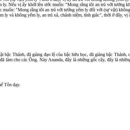
ếm ly. Nếu vị ấy khởi lên ước muốn: "Mong rằng tôi an trú với tưởng k
c muốn: "Mong rằng tôi an trú với tưởng yếm ly đối với (sự vật) không y
ly và không yếm ly, an trú xả, chánh niệm, tỉnh giác", thời ở đây, vị ấ
uật bậc Thánh, đã giảng đạo lộ của bậc hữu học, đã giảng bậc Thánh,
 đã làm cho các Ông. Này Ananda, đây là những gốc cây, đây là những
hế Tôn dạy.