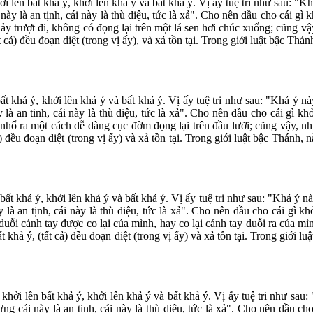
ên bất khả ý, khởi lên khả ý và bất khả ý. Vị ấy tuệ tri như sau: "Khả 
này là an tịnh, cái này là thù diệu, tức là xả". Cho nên dầu cho cái gì k
ảy trượt đi, không có đọng lại trên một lá sen hơi chúc xuống; cũng vậ
tất cả) đều đoạn diệt (trong vị ấy), và xả tồn tại. Trong giới luật bậc T
 khả ý, khởi lên khả ý và bất khả ý. Vị ấy tuệ tri như sau: "Khả ý này
 là an tinh, cái này là thù diệu, tức là xả". Cho nên dầu cho cái gì khở
ể nhổ ra một cách dễ dàng cục đờm đọng lại trên đầu lưỡi; cũng vậy, n
cả) đều đoạn diệt (trong vị ấy) và xả tồn tại. Trong giới luật bậc Thánh,
t khả ý, khởi lên khả ý và bất khả ý. Vị ấy tuệ tri như sau: "Khả ý này 
 là an tịnh, cái này là thù diệu, tức là xả". Cho nên dầu cho cái gì kh
 duỗi cánh tay được co lại của mình, hay co lại cánh tay duỗi ra của m
ất khả ý, (tất cả) đều đoạn diệt (trong vị ấy) và xả tồn tại. Trong giới 
ởi lên bất khả ý, khởi lên khả ý và bất khả ý. Vị ấy tuệ tri như sau: "
ng cái này là an tịnh, cái này là thù diệu, tức là xả". Cho nên dầu cho