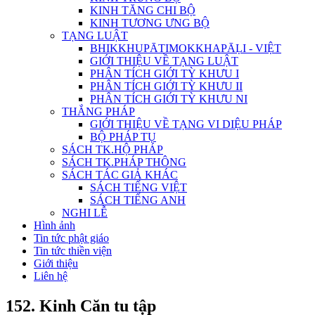
KINH TĂNG CHI BỘ
KINH TƯƠNG ƯNG BỘ
TẠNG LUẬT
BHIKKHUPĀTIMOKKHAPĀḶI - VIỆT
GIỚI THIỆU VỀ TẠNG LUẬT
PHÂN TÍCH GIỚI TỲ KHƯU I
PHÂN TÍCH GIỚI TỲ KHƯU II
PHÂN TÍCH GIỚI TỲ KHƯU NI
THẮNG PHÁP
GIỚI THIỆU VỀ TẠNG VI DIỆU PHÁP
BỘ PHÁP TỤ
SÁCH TK.HỘ PHÁP
SÁCH TK.PHÁP THÔNG
SÁCH TÁC GIẢ KHÁC
SÁCH TIẾNG VIỆT
SÁCH TIẾNG ANH
NGHI LỄ
Hình ảnh
Tin tức phật giáo
Tin tức thiền viện
Giới thiệu
Liên hệ
152. Kinh Căn tu tập