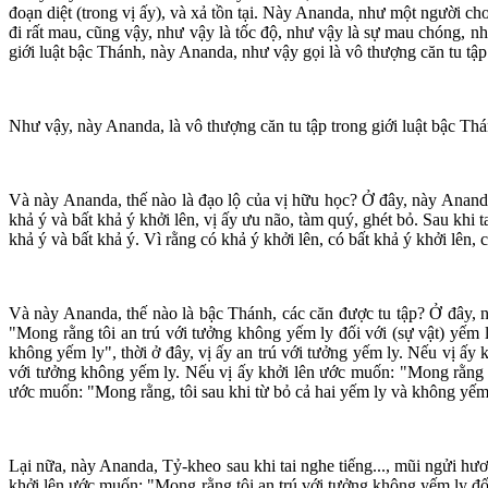
đoạn diệt (trong vị ấy), và xả tồn tại. Này Ananda, như một người ch
đi rất mau, cũng vậy, như vậy là tốc độ, như vậy là sự mau chóng, như 
giới luật bậc Thánh, này Ananda, như vậy gọi là vô thượng căn tu tập
Như vậy, này Ananda, là vô thượng căn tu tập trong giới luật bậc Thá
Và này Ananda, thế nào là đạo lộ của vị hữu học? Ở đây, này Ananda, 
khả ý và bất khả ý khởi lên, vị ấy ưu não, tàm quý, ghét bỏ. Sau khi ta
khả ý và bất khả ý. Vì rằng có khả ý khởi lên, có bất khả ý khởi lên,
Và này Ananda, thế nào là bậc Thánh, các căn được tu tập? Ở đây, nà
"Mong rằng tôi an trú với tưởng không yếm ly đối với (sự vật) yếm l
không yếm ly", thời ở đây, vị ấy an trú với tưởng yếm ly. Nếu vị ấy 
với tưởng không yếm ly. Nếu vị ấy khởi lên ước muốn: "Mong rằng tôi
ước muốn: "Mong rằng, tôi sau khi từ bỏ cả hai yếm ly và không yếm ly,
Lại nữa, này Ananda, Tỷ-kheo sau khi tai nghe tiếng..., mũi ngửi hươn
khởi lên ước muốn: "Mong rằng tôi an trú với tưởng không yếm ly đối