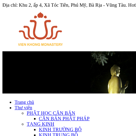
Địa chỉ: Khu 2, ấp 4, Xã Tóc Tiên, Phú Mỹ, Bà Rịa - Vũng Tàu.
Hot
Trang chủ
Thư viện
PHẬT HỌC CĂN BẢN
CĂN BẢN PHẬT PHÁP
TẠNG KINH
KINH TRƯỜNG BỘ
KINH TRUNG BỘ