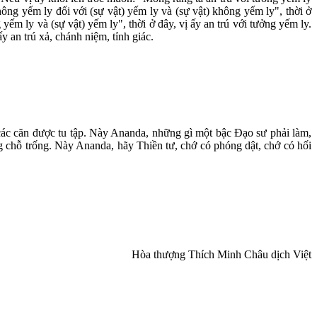
hông yếm ly đối với (sự vật) yếm ly và (sự vật) không yếm ly", thời ở
ếm ly và (sự vật) yếm ly", thời ở đây, vị ấy an trú với tưởng yếm ly.
y an trú xả, chánh niệm, tỉnh giác.
 các căn được tu tập. Này Ananda, những gì một bậc Ðạo sư phải làm,
 chỗ trống. Này Ananda, hãy Thiền tư, chớ có phóng dật, chớ có hối
Hòa thượng Thích Minh Châu dịch Việt