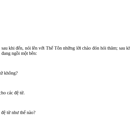
 sau khi đến, nói lên với Thế Tôn những lời chào đón hỏi thăm; sau k
a đang ngồi một bên:
 tử không?
cho các đệ tử.
 đệ tử như thế nào?