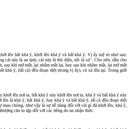
ởi lên bất khả ý, khởi lên khả ý và bất khả ý. Vị ấy tuệ tri như sau:
g cái này là an tịnh, cái này là thù diệu, tức là xả". Cho nên, dầu cho
ắt, sau khi mở mắt, lại nhắm mắt lại, hay sau khi nhắm mắt, lại mở mắt
 khả ý, (tất cả) đều đoạn diệt (trong vị ấy), và xả tồn tại. Trong giới
 khởi lên nơi ta, bất khả ý này khởi lên nơi ta, khả ý và bất khả ý này
i lên là khả ý, bất khả ý, hay khả ý và bất khả ý, tất cả đều đoạn diệt
ự mau chóng, như vậy là sự dễ dàng đối với cái gì đã khởi lên, khả ý,
thượng căn tu tập đối với các tiếng do tai nhận thức.