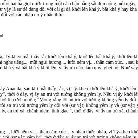
o nhỏ hai ba giọt nước trong một cái chậu bằng sắt đun nóng mỗi ngày, 
vậy là sự dễ dàng đối với cái gì đã khởi lên khả ý, bất khả ý hay khả ý 
 đối với các pháp do ý nhận thức.
nh.
Tỷ-kheo mắt thấy sắc khởi lên khả ý, khởi lên bất khả ý, khởi lên khả
i nghe tiếng..., mũi ngửi hương..., lưỡi nếm vị..., thân cảm xúc..., sau 
 có khả ý và bất khả ý khởi lên, vị ấy ưu não, tàm quý, ghét bỏ. Như vậ
y Ananda, sau khi mắt thấy sắc, vị Tỷ-kheo khởi lên khả ý, khởi lên 
y", thời ở đây, vị ấy an trú với tưởng không yếm ly. Nếu vị ấy khởi l
khởi lên ước muốn; "Mong rằng tôi an trú với tưởng không yếm ly đối vớ
 an trú với tưởng yếm ly đối với (sự vật) không yếm ly và (sự vật) yế
 an trú xả, chánh niệm, tỉnh giác ", thời ở đây, vị ấy an trú xả, chánh 
g..., lưỡi nếm vị..., thân cảm xúc..., ý nhận thức pháp, vị Tỷ-kheo khởi
 với (sự vật) yếm ly", thời ở đây, vị ấy an trú với tưởng không yếm ly