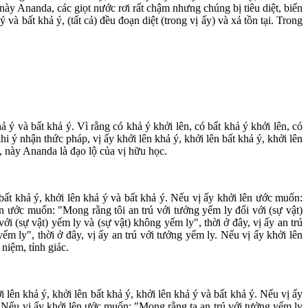
này Ananda, các giọt nước rơi rất chậm nhưng chúng bị tiêu diệt, biến
và bất khả ý, (tất cả) đều đoạn diệt (trong vị ấy) và xả tồn tại. Trong
 ý và bất khả ý. Vì rằng có khả ý khởi lên, có bất khả ý khởi lên, có
khi ý nhận thức pháp, vị ấy khởi lên khả ý, khởi lên bất khả ý, khởi lên
y, này Ananda là đạo lộ của vị hữu học.
bất khả ý, khởi lên khả ý và bất khả ý. Nếu vị ấy khởi lên ước muốn:
ên ước muốn: "Mong rằng tôi an trú với tưởng yếm ly đối với (sự vật)
i (sự vật) yếm ly và (sự vật) không yếm ly", thời ở đây, vị ấy an trú
m ly", thời ở đây, vị ấy an trú với tưởng yếm ly. Nếu vị ấy khởi lên
niệm, tỉnh giác.
 lên khả ý, khởi lên bất khả ý, khởi lên khả ý và bất khả ý. Nếu vị ấy
. Nếu vị ấy khởi lên ước muốn: "Mong rằng ta an trú với tưởng yếm ly