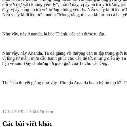
đối với (sự vật) không yếm ly", thời ở đây, vị ấy an trú với tưởng y
đây, vị ấy sống an trú với tưởng không yếm ly. Nếu vị ấy khởi lên ướ
Nếu vị ấy khởi lên ước muốn: "Mong rằng, tôi sau khi từ bỏ cả hai yếm 
Như vậy, này Ananda, là bậc Thánh, các căn được tu tập.
Như vậy, này Ananda, Ta đã giảng vô thượng căn tu tập trong giới l
vì lòng từ mẫn, mưu cầu hạnh phúc cho các đệ tử, những điều ấy Ta
hận về sau. Ðây là những lời giáo giới của Ta cho các Ông.
Thế Tôn thuyết giảng như vậy. Tôn giả Ananda hoan hỷ tín thọ lời T
17-02-2019 - 1356 lượt xem
Các bài viết khác