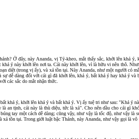
hánh? Ở đây, này Ananda, vị Tỷ-kheo, mắt thấy sắc, khởi lên khả ý, kh
t khả ý này khởi lên nơi ta. Cái này khởi lên, vì là hữu vi nên thô. Nhưn
u đoạn diệt (trong vị ấy), và xả tồn tại. Này Ananda, như một người có m
ự dễ dàng đối với cái gì đã khởi lên, khả ý, bất khả ý hay khả ý và bất
với các sắc do mắt nhận thức.
ất khả ý, khởi lên khả ý và bất khả ý. Vị ấy tuệ tri như sau: "Khả ý này
 là an tịnh, cái này là thù diệu, tức là xả". Cho nên dầu cho cái gì khở
ể búng tay một cách dễ dàng; cũng vậy, như vậy là tốc độ, như vậy là s
 và xả tồn tại. Trong giới luật bậc Thánh, này Ananda, như vậy gọi là vô 