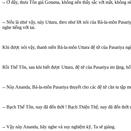
-- Ở đây, thưa Tôn giả Gotama, không nên thấy sắc với mắt, không nê
-- Nếu là như vậy, này Uttara, theo như lời nói của Bà-la-môn Pasari
nghe tiếng với tai.
Khi được nói vậy, thanh niên Bà-la-môn Uttara đệ tử của Pasariya ngồ
Rồi Thế Tôn, sau khi biết được Uttara, đệ tử của Pasariya im lặng, h
-- Này Ananda, Bà-la-môn Pasariya thuyết cho các đệ tử căn tu tập m
-- Bạch Thế Tôn, nay đã đến thời ! Bạch Thiện Thệ, nay đã đến thời đ
-- Vậy này Ananda, hãy nghe và suy nghiệm kỹ, Ta sẽ giảng.