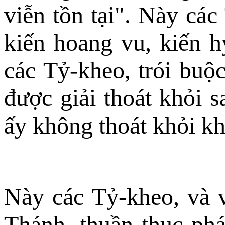
viễn tồn tại". Này các
kiến hoang vu, kiến h
các Tỷ-kheo, trói buộ
được giải thoát khỏi sa
ấy không thoát khỏi kh
Này các Tỷ-kheo, và v
Thánh, thuần thục phá