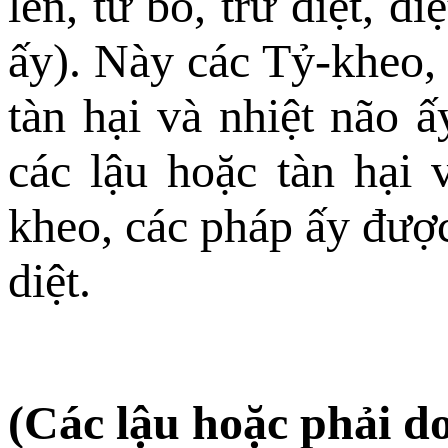
lên, từ bỏ, trừ diệt, d
ấy). Này các Tỷ-kheo, 
tàn hại và nhiệt não ấ
các lậu hoặc tàn hại
kheo, các pháp ấy được
diệt.
(Các lậu hoặc phải d