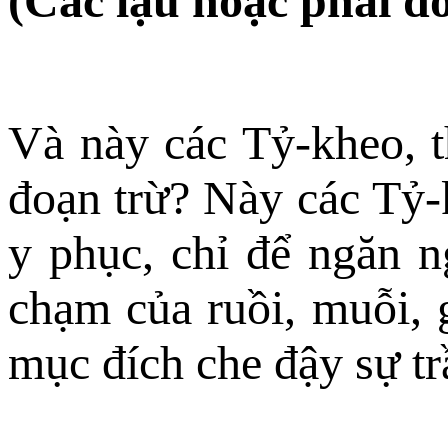
(Các lậu hoặc phải d
Và này các Tỷ-kheo, t
đoạn trừ? Này các Tỷ-k
y phục, chỉ để ngăn 
chạm của ruồi, muỗi, g
mục đích che đậy sự tr