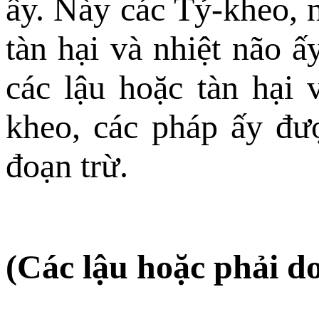
ấy. Này các Tỷ-kheo, n
tàn hại và nhiệt não ấ
các lậu hoặc tàn hại
kheo, các pháp ấy đượ
đoạn trừ.
(Các lậu hoặc phải do