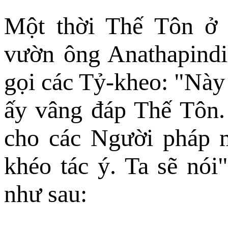
Một thời Thế Tôn ở S
vườn ông Anathapindi
gọi các Tỷ-kheo: "Này
ấy vâng đáp Thế Tôn.
cho các Người pháp m
khéo tác ý. Ta sẽ nói
như sau: