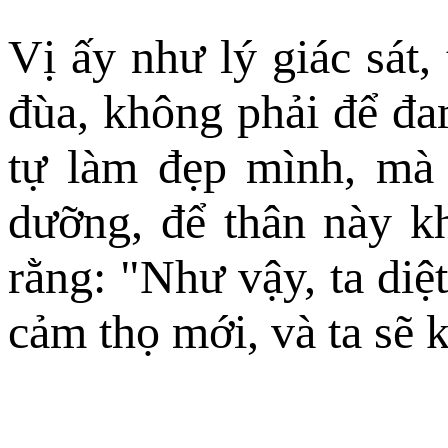
Vị ấy như lý giác sát
đùa, không phải để đa
tự làm đẹp mình, mà 
dưỡng, để thân này kh
rằng: "Như vậy, ta diệ
cảm thọ mới, và ta sẽ 