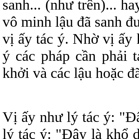
sanh... (như trên)... 
vô minh lậu đã sanh đư
vị ấy tác ý. Nhờ vị ấy
ý các pháp cần phải 
khởi và các lậu hoặc đã
Vị ấy như lý tác ý: "Ð
lý tác ý: "Ðây là khổ 