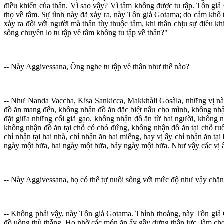
điều khiển của thân. Vì sao vậy? Vì tâm không được tu tập. Tôn gi
thọ về tâm. Sự tình này đã xảy ra, này Tôn giả Gotama; do cảm khổ th
xảy ra đối với người mà thân tùy thuộc tâm, khi thân chịu sự điều 
sống chuyên lo tu tập về tâm không tu tập về thân?"
-- Này Aggivessana, Ông nghe tu tập về thân như thế nào?
-- Như Nanda Vaccha, Kisa Sankicca, Makkhàli Gosàla, những vị này,
đồ ăn mang đến, không nhận đồ ăn đặc biệt nấu cho mình, không nhậ
đặt giữa những cối giã gạo, không nhận đồ ăn từ hai người, không 
không nhận đồ ăn tại chỗ có chó đứng, không nhận đồ ăn tại chỗ ruồ
chỉ nhận tại hai nhà, chỉ nhận ăn hai miếng, hay vị ấy chỉ nhận ăn tại
ngày một bữa, hai ngày một bữa, bảy ngày một bữa. Như vậy các vị ấ
-- Này Aggivessana, họ có thể tự nuôi sống với mức độ như vậy chă
-- Không phải vậy, này Tôn giả Gotama. Thỉnh thoảng, này Tôn giả
đồ uống thù thắng. Họ nhờ các món ăn ấy gầy dựng thân lực, làm cho