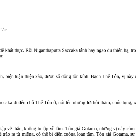
Các.
để khất thực. Rồi Niganthaputta Saccaka tánh hay ngao du thiên hạ, t
n:
, biện luận thiện xảo, được số đông tôn kính. Bạch Thế Tôn, vị này ưa
accaka đi đến chỗ Thế Tôn ở, nói lên những lời hỏi thăm, chúc tụng, 
tập về thân, không tu tập về tâm. Tôn giả Gotama, những vị này cảm 
thể trào ra từ miệng, có thể bị điên cuồng loạn tâm. Tôn giả Gotama, sự