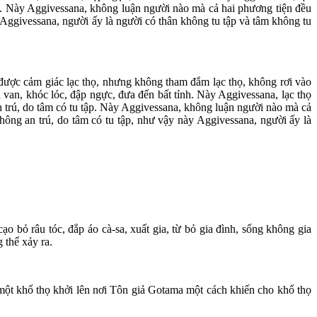
tập. Này Aggivessana, không luận người nào mà cả hai phương tiện đều
ày Aggivessana, người ấy là người có thân không tu tập và tâm không tu
y được cảm giác lạc thọ, nhưng không tham đắm lạc thọ, không rơi vào
n van, khóc lóc, đập ngực, đưa đến bất tỉnh. Này Aggivessana, lạc thọ
an trú, do tâm có tu tập. Này Aggivessana, không luận người nào mà cả
không an trú, do tâm có tu tập, như vậy này Aggivessana, người ấy là
o bỏ râu tóc, đắp áo cà-sa, xuất gia, từ bỏ gia đình, sống không gia
g thể xảy ra.
 một khổ thọ khởi lên nơi Tôn giả Gotama một cách khiến cho khổ thọ