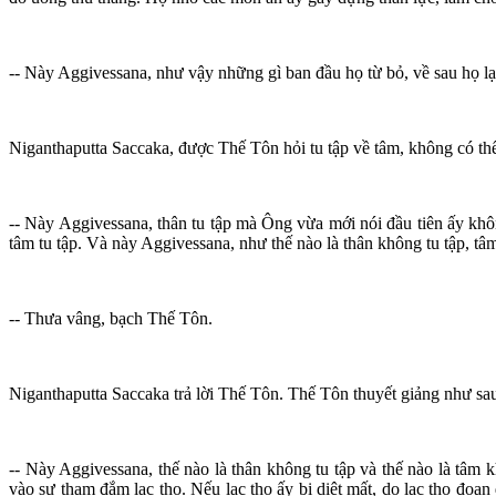
-- Này Aggivessana, như vậy những gì ban đầu họ từ bỏ, về sau họ lạ
Niganthaputta Saccaka, được Thế Tôn hỏi tu tập về tâm, không có thể
-- Này Aggivessana, thân tu tập mà Ông vừa mới nói đầu tiên ấy khô
tâm tu tập. Và này Aggivessana, như thế nào là thân không tu tập, tâm
-- Thưa vâng, bạch Thế Tôn.
Niganthaputta Saccaka trả lời Thế Tôn. Thế Tôn thuyết giảng như sa
-- Này Aggivessana, thế nào là thân không tu tập và thế nào là tâm 
vào sự tham đắm lạc thọ. Nếu lạc thọ ấy bị diệt mất, do lạc thọ đoạn