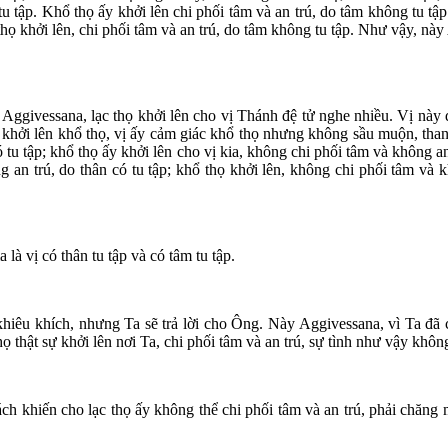
g tu tập. Khổ thọ ấy khởi lên chi phối tâm và an trú, do tâm không tu 
ổ thọ khởi lên, chi phối tâm và an trú, do tâm không tu tập. Như vậy, n
y Aggivessana, lạc thọ khởi lên cho vị Thánh đệ tử nghe nhiều. Vị nà
t, khởi lên khổ thọ, vị ấy cảm giác khổ thọ nhưng không sầu muộn, tha
có tu tập; khổ thọ ấy khởi lên cho vị kia, không chi phối tâm và không 
g an trú, do thân có tu tập; khổ thọ khởi lên, không chi phối tâm và 
là vị có thân tu tập và có tâm tu tập.
hiêu khích, nhưng Ta sẽ trả lời cho Ông. Này Aggivessana, vì Ta đã cạ
thọ thật sự khởi lên nơi Ta, chi phối tâm và an trú, sự tình như vậy khôn
ách khiến cho lạc thọ ấy không thể chi phối tâm và an trú, phải chăng