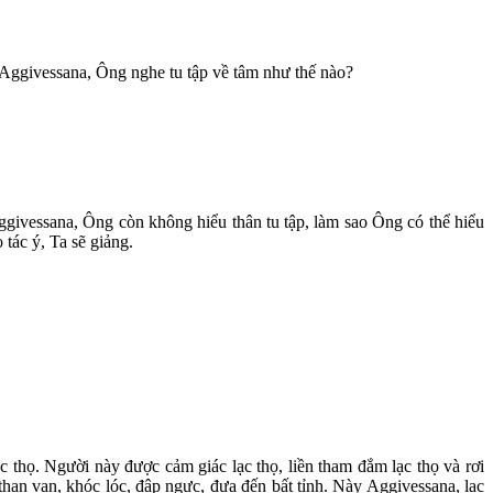
y Aggivessana, Ông nghe tu tập về tâm như thế nào?
ggivessana, Ông còn không hiểu thân tu tập, làm sao Ông có thể hiểu
 tác ý, Ta sẽ giảng.
c thọ. Người này được cảm giác lạc thọ, liền tham đắm lạc thọ và rơi
 than van, khóc lóc, đập ngực, đưa đến bất tỉnh. Này Aggivessana, lạc