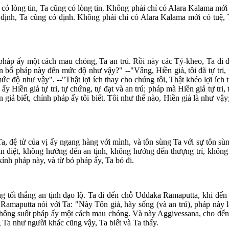
ó lòng tin, Ta cũng có lòng tin. Không phải chỉ có Alara Kalama mới 
 định, Ta cũng có định. Không phải chỉ có Alara Kalama mới có tuệ,
t pháp ấy một cách mau chóng, Ta an trú. Rồi này các Tỷ-kheo, Ta đi
yên bố pháp này đến mức độ như vậy?" --"Vâng, Hiền giả, tôi đã tự tr
 mức độ như vậy". --"Thật lợi ích thay cho chúng tôi, Thật khéo lợi í
ấy Hiền giả tự tri, tự chứng, tự đạt và an trú; pháp mà Hiền giả tự tri, t
 giả biết, chính pháp ấy tôi biết. Tôi như thế nào, Hiền giả là như vậy
a, đệ tử của vị ấy ngang hàng với mình, và tôn sùng Ta với sự tôn sù
 diệt, không hướng đến an tịnh, không hướng đến thượng trí, không
nh pháp này, và từ bỏ pháp ấy, Ta bỏ đi.
ượng tối thắng an tịnh đạo lộ. Ta đi đến chỗ Uddaka Ramaputta, khi 
Ramaputta nói với Ta: "Này Tôn giả, hãy sống (và an trú), pháp này l
đã thông suốt pháp ấy một cách mau chóng. Và này Aggivessana, cho đến
g Ta như người khác cũng vậy, Ta biết và Ta thấy.