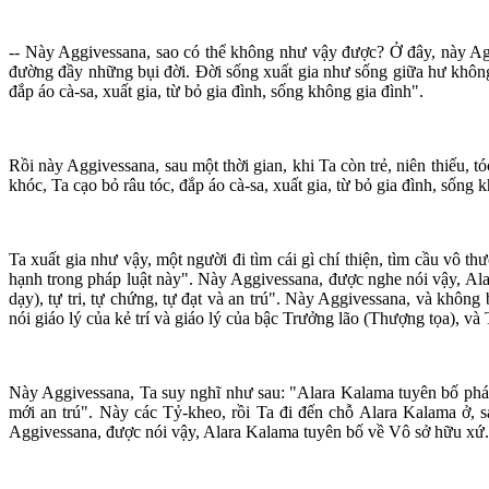
-- Này Aggivessana, sao có thể không như vậy được? Ở đây, này Agg
đường đầy những bụi đời. Ðời sống xuất gia như sống giữa hư không.
đắp áo cà-sa, xuất gia, từ bỏ gia đình, sống không gia đình".
Rồi này Aggivessana, sau một thời gian, khi Ta còn trẻ, niên thiếu,
khóc, Ta cạo bỏ râu tóc, đắp áo cà-sa, xuất gia, từ bỏ gia đình, sống 
Ta xuất gia như vậy, một người đi tìm cái gì chí thiện, tìm cầu vô 
hạnh trong pháp luật này". Này Aggivessana, được nghe nói vậy, Alar
dạy), tự tri, tự chứng, tự đạt và an trú". Này Aggivessana, và khô
nói giáo lý của kẻ trí và giáo lý của bậc Trưởng lão (Thượng tọa), và
Này Aggivessana, Ta suy nghĩ như sau: "Alara Kalama tuyên bố pháp n
mới an trú". Này các Tỷ-kheo, rồi Ta đi đến chỗ Alara Kalama ở, 
Aggivessana, được nói vậy, Alara Kalama tuyên bố về Vô sở hữu xứ.