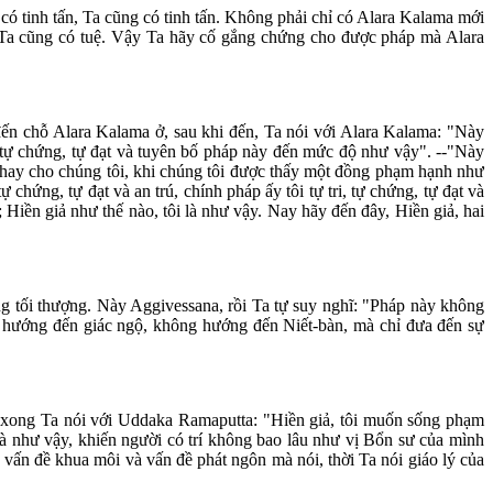
có tinh tấn, Ta cũng có tinh tấn. Không phải chỉ có Alara Kalama mới
 Ta cũng có tuệ. Vậy Ta hãy cố gắng chứng cho được pháp mà Alara
 đến chỗ Alara Kalama ở, sau khi đến, Ta nói với Alara Kalama: "Này
i, tự chứng, tự đạt và tuyên bố pháp này đến mức độ như vậy". --"Này
ch thay cho chúng tôi, khi chúng tôi được thấy một đồng phạm hạnh như
ự chứng, tự đạt và an trú, chính pháp ấy tôi tự tri, tự chứng, tự đạt và
; Hiền giả như thế nào, tôi là như vậy. Nay hãy đến đây, Hiền giả, hai
ng tối thượng. Này Aggivessana, rồi Ta tự suy nghĩ: "Pháp này không
 hướng đến giác ngộ, không hướng đến Niết-bàn, mà chỉ đưa đến sự
đến xong Ta nói với Uddaka Ramaputta: "Hiền giả, tôi muốn sống phạm
à như vậy, khiến người có trí không bao lâu như vị Bổn sư của mình
 vấn đề khua môi và vấn đề phát ngôn mà nói, thời Ta nói giáo lý của