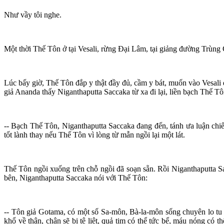
Như vầy tôi nghe.
Một thời Thế Tôn ở tại Vesali, rừng Ðại Lâm, tại giảng đường Trùng 
Lúc bấy giờ, Thế Tôn đắp y thật đầy đủ, cầm y bát, muốn vào Vesali 
giả Ananda thấy Niganthaputta Saccaka từ xa đi lại, liền bạch Thế Tô
-- Bạch Thế Tôn, Niganthaputta Saccaka đang đến, tánh ưa luận chiến
tốt lành thay nếu Thế Tôn vì lòng từ mẫn ngồi lại một lát.
Thế Tôn ngồi xuống trên chỗ ngồi đã soạn sẵn. Rồi Niganthaputta S
bên, Niganthaputta Saccaka nói với Thế Tôn:
-- Tôn giả Gotama, có một số Sa-môn, Bà-la-môn sống chuyên lo tu 
khổ về thân, chân sẽ bị tê liệt, quả tim có thể tức bể, máu nóng có 