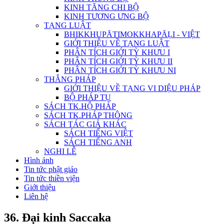
KINH TĂNG CHI BỘ
KINH TƯƠNG ƯNG BỘ
TẠNG LUẬT
BHIKKHUPĀTIMOKKHAPĀḶI - VIỆT
GIỚI THIỆU VỀ TẠNG LUẬT
PHÂN TÍCH GIỚI TỲ KHƯU I
PHÂN TÍCH GIỚI TỲ KHƯU II
PHÂN TÍCH GIỚI TỲ KHƯU NI
THẮNG PHÁP
GIỚI THIỆU VỀ TẠNG VI DIỆU PHÁP
BỘ PHÁP TỤ
SÁCH TK.HỘ PHÁP
SÁCH TK.PHÁP THÔNG
SÁCH TÁC GIẢ KHÁC
SÁCH TIẾNG VIỆT
SÁCH TIẾNG ANH
NGHI LỄ
Hình ảnh
Tin tức phật giáo
Tin tức thiền viện
Giới thiệu
Liên hệ
36. Ðại kinh Saccaka