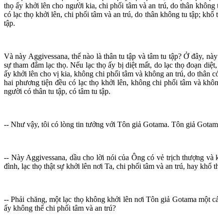
thọ ấy khởi lên cho người kia, chi phối tâm và an trú, do thân khôn
có lạc thọ khởi lên, chi phối tâm và an trú, do thân không tu tập; kh
tập.
Và này Aggivessana, thế nào là thân tu tập và tâm tu tập? Ở đây, nà
sự tham đắm lạc thọ. Nếu lạc thọ ấy bị diệt mất, do lạc thọ đoạn diệ
ấy khởi lên cho vị kia, không chi phối tâm và không an trú, do thân 
hai phương tiện đều có lạc thọ khởi lên, không chi phối tâm và khôn
người có thân tu tập, có tâm tu tập.
-- Như vậy, tôi có lòng tin tưởng với Tôn giả Gotama. Tôn giả Gotama 
-- Này Aggivessana, dầu cho lời nói của Ông có vẻ trịch thượng và k
đình, lạc thọ thật sự khởi lên nơi Ta, chi phối tâm và an trú, hay khổ 
-- Phải chăng, một lạc thọ không khởi lên nơi Tôn giả Gotama một c
ấy không thể chi phối tâm và an trú?