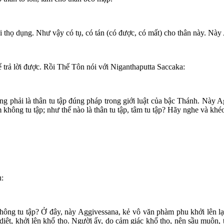
i thọ dụng. Như vậy có tụ, có tán (có được, có mất) cho thân này. Nà
 trả lời được. Rồi Thế Tôn nói với Niganthaputta Saccaka:
ng phải là thân tu tập đúng pháp trong giới luật của bậc Thánh. Này A
 không tu tập; như thế nào là thân tu tập, tâm tu tập? Hãy nghe và khéo
u:
không tu tập? Ở đây, này Aggivessana, kẻ vô văn phàm phu khởi lên lạ
 diệt, khởi lên khổ thọ. Người ấy, do cảm giác khổ thọ, nên sầu muộn,