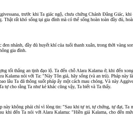
ivessana, trước khi Ta giác ngộ, chưa chứng Chánh Ðẳng Giác, khi cò
 Thật rất khó sống tại gia đình mà có thể sống hoàn toàn đầy đủ, hoàn
 tóc đen nhánh, đầy đủ huyết khí của tuổi thanh xuân, trong thời vàng 
không gia đình.
thượng tối thắng an tịnh đạo lộ. Ta đến chỗ Alara Kalama ở, khi đến x
a Kalama nói với Ta: "Này Tôn giả, hãy sống (và an trú). Pháp này là
ng bao lâu Ta đã thông suốt pháp ấy một cách mau chóng. Và này Aggiv
 Ta tự cho rằng Ta như kẻ khác cũng vậy, Ta biết và Ta thấy.
ày không phải chỉ vì lòng tin: "Sau khi tự tri, tự chứng, tự đạt, Ta 
sau khi đến Ta nói với Alara Kalama: "Hiền giả Kalama, cho đến mức 