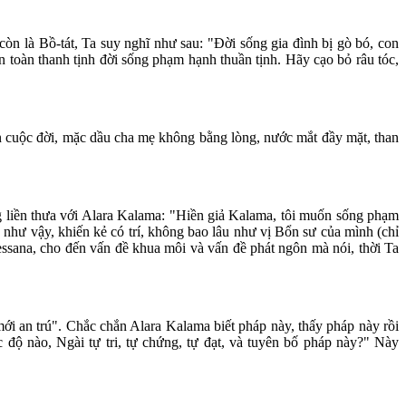
n là Bồ-tát, Ta suy nghĩ như sau: "Ðời sống gia đình bị gò bó, con
 toàn thanh tịnh đời sống phạm hạnh thuần tịnh. Hãy cạo bỏ râu tóc,
son cuộc đời, mặc dầu cha mẹ không bằng lòng, nước mắt đầy mặt, than
ong liền thưa với Alara Kalama: "Hiền giả Kalama, tôi muốn sống phạm
 như vậy, khiến kẻ có trí, không bao lâu như vị Bổn sư của mình (chỉ
essana, cho đến vấn đề khua môi và vấn đề phát ngôn mà nói, thời Ta
mới an trú". Chắc chắn Alara Kalama biết pháp này, thấy pháp này rồi
độ nào, Ngài tự tri, tự chứng, tự đạt, và tuyên bố pháp này?" Này