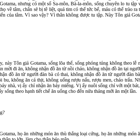
ả Gotama, nhưng có một số Sa-môn, Bà-la-môn, sống chuyên lo tu tập 
ọ về tâm, chân sẽ bị tê liệt, quả tim có thể tức bể, máu có thể trào ra
khiển của tâm. Vì sao vậy? Vì thân không được tu tập. Này Tôn giả Got
 này Tôn giả Gotama, sống lõa thể, sống phóng túng không theo lễ ng
n mời đi ăn, không nhận đồ ăn từ nồi chảo, không nhận đồ ăn tại ngư
nhận đồ ăn từ người đàn bà có thai, không nhận đồ ăn từ người đàn b
i bu, không ăn cá thịt, không uống rượu nấu, rượu men, cháo trấu. Nh
 bảy nhà, vị ấy chỉ nhận ăn bảy miếng. Vị ấy nuôi sống chỉ với một bát,
y sống theo hạnh tiết chế ăn uống cho đến nửa tháng mới ăn một lần.
ng?
 Gotama, họ ăn những món ăn thù thắng loại cứng, họ ăn những món ă
 thân to lớn, làm cho thân béo mập.