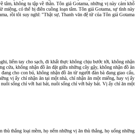
về tâm, không tu tập về thân. Tôn giả Gotama, những vị này cảm khổ
 từ miệng, có thể bị điên cuồng loạn tâm. Tôn giả Gotama, sự tình này
ama, rồi tôi suy nghĩ: "Thật sự, Thanh văn đệ tử của Tôn giả Gotama
hi, liếm tay cho sạch, đi khất thực không chịu bước tới, không nhận
ỡng cửa, không nhận đồ ăn đặt giữa những cây gậy, không nhận đồ ăn
à đang cho con bú, không nhận đồ ăn từ người đàn bà đang giao cấu,
ững vị ấy chỉ nhận ăn tại một nhà, chỉ nhận ăn một miếng, hay vị ấy
 nuôi sống chỉ với hai bát, nuôi sống chỉ với bảy bát. Vị ấy chỉ ăn một
n thù thắng loại mềm, họ nếm những vị ăn thù thắng, họ uống những