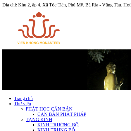
Địa chỉ: Khu 2, ấp 4, Xã Tóc Tiên, Phú Mỹ, Bà Rịa - Vũng Tàu.
Hot
Trang chủ
Thư viện
PHẬT HỌC CĂN BẢN
CĂN BẢN PHẬT PHÁP
TẠNG KINH
KINH TRƯỜNG BỘ
KINH TRUNG BỘ