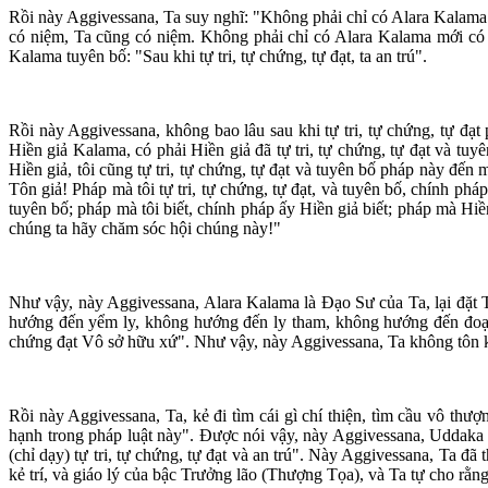
Rồi này Aggivessana, Ta suy nghĩ: "Không phải chỉ có Alara Kalama c
có niệm, Ta cũng có niệm. Không phải chỉ có Alara Kalama mới có
Kalama tuyên bố: "Sau khi tự tri, tự chứng, tự đạt, ta an trú".
Rồi này Aggivessana, không bao lâu sau khi tự tri, tự chứng, tự đạ
Hiền giả Kalama, có phải Hiền giả đã tự tri, tự chứng, tự đạt và tu
Hiền giả, tôi cũng tự tri, tự chứng, tự đạt và tuyên bố pháp này đến
Tôn giả! Pháp mà tôi tự tri, tự chứng, tự đạt, và tuyên bố, chính pháp 
tuyên bố; pháp mà tôi biết, chính pháp ấy Hiền giả biết; pháp mà Hiền
chúng ta hãy chăm sóc hội chúng này!"
Như vậy, này Aggivessana, Alara Kalama là Ðạo Sư của Ta, lại đặt T
hướng đến yểm ly, không hướng đến ly tham, không hướng đến đoạn
chứng đạt Vô sở hữu xứ". Như vậy, này Aggivessana, Ta không tôn kí
Rồi này Aggivessana, Ta, kẻ đi tìm cái gì chí thiện, tìm cầu vô th
hạnh trong pháp luật này". Ðược nói vậy, này Aggivessana, Uddaka 
(chỉ dạy) tự tri, tự chứng, tự đạt và an trú". Này Aggivessana, Ta 
kẻ trí, và giáo lý của bậc Trưởng lão (Thượng Tọa), và Ta tự cho rằn