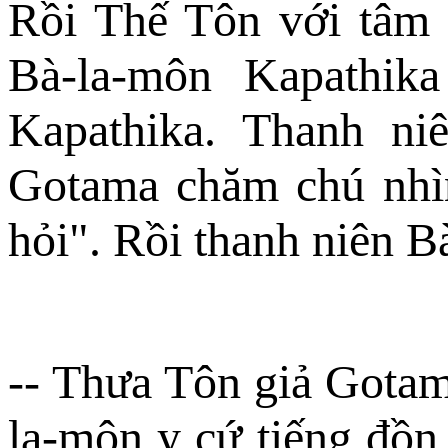
Rồi Thế Tôn với tâm 
Bà-la-môn Kapathika
Kapathika. Thanh ni
Gotama chăm chú nhìn
hỏi". Rồi thanh niên 
-- Thưa Tôn giả Gotam
la-môn y cứ tiếng đồn,