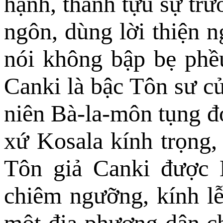
hạnh, thành tựu sự trư
ngôn, dùng lời thiện n
nói không bập bẹ phều
Canki là bậc Tôn sư c
niên Bà-la-môn tụng đ
xứ Kosala kính trọng,
Tôn giả Canki được B
chiêm ngưỡng, kính lễ
một địa phương dân ch