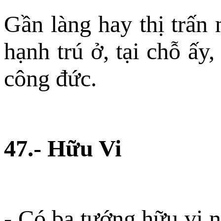
Gần làng hay thị trấn 
hạnh trú ở, tại chỗ ấy
công đức.
47.- Hữu Vi
- Có ba tướng hữu vi n