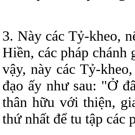
3. Này các Tỷ-kheo, n
Hiền, các pháp chánh g
vậy, này các Tỷ-kheo, 
đạo ấy như sau: "Ở đâ
thân hữu với thiện, gi
thứ nhất để tu tập các