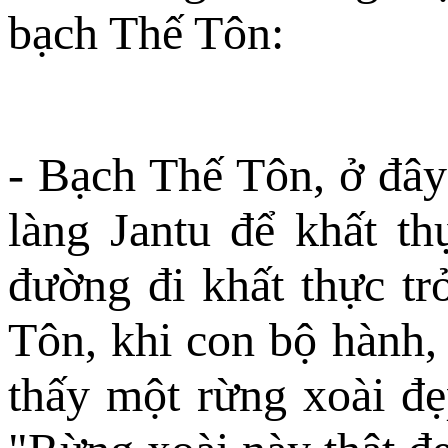
bạch Thế Tôn:
- Bạch Thế Tôn, ở đây
làng Jantu để khất th
đường đi khất thực tr
Tôn, khi con bộ hành, 
thấy một rừng xoài đẹ