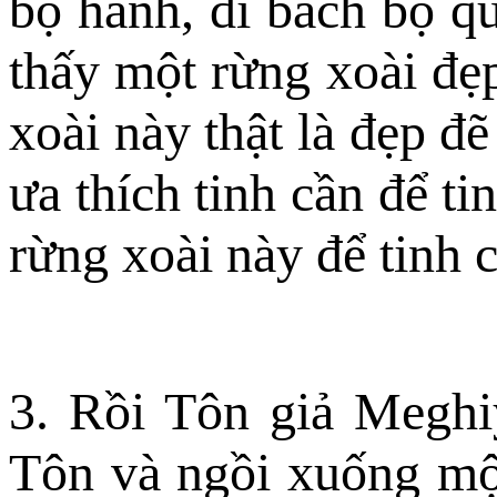
bộ hành, đi bách bộ q
thấy một rừng xoài đẹ
xoài này thật là đẹp đẽ
ưa thích tinh cần để ti
rừng xoài này để tinh 
3. Rồi Tôn giả Meghi
Tôn và ngồi xuống mộ