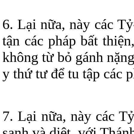
6. Lại nữa, này các Tỷ
tận các pháp bất thiện,
không từ bỏ gánh nặng 
y thứ tư để tu tập các 
7. Lại nữa, này các Tỷ
sanh và diệt, với Thán