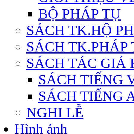
BỘ PHÁP TỤ
SÁCH TK.HỘ P
SÁCH TK.PHÁP
SÁCH TÁC GIẢ
SÁCH TIẾNG 
SÁCH TIẾNG 
NGHI LỄ
Hình ảnh