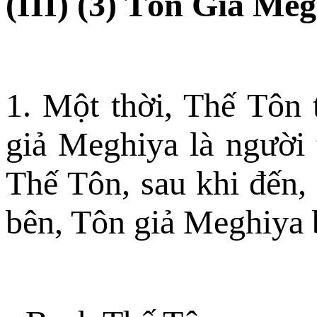
(III) (3) Tôn Gỉa Me
1. Một thời, Thế Tôn t
giả Meghiya là người 
Thế Tôn, sau khi đến,
bên, Tôn giả Meghiya 