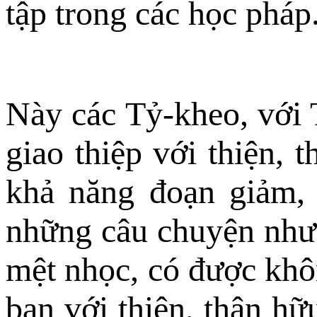
tập trong các học pháp
Này các Tỷ-kheo, với T
giao thiệp với thiện,
khả năng đoạn giảm, 
những câu chuyện như
mệt nhọc, có được khô
bạn với thiện, thân hữu