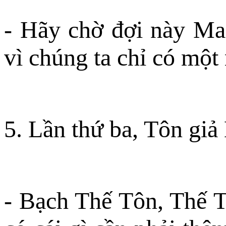
- Hãy chờ đợi này Ma
vì chúng ta chỉ có một
5. Lần thứ ba, Tôn gi
- Bạch Thế Tôn, Thế T