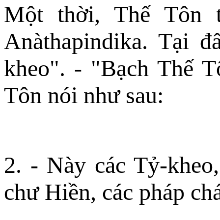
Một thời, Thế Tôn t
Anàthapindika. Tại đ
kheo". - "Bạch Thế T
Tôn nói như sau:
2. - Này các Tỷ-kheo,
chư Hiền, các pháp chá