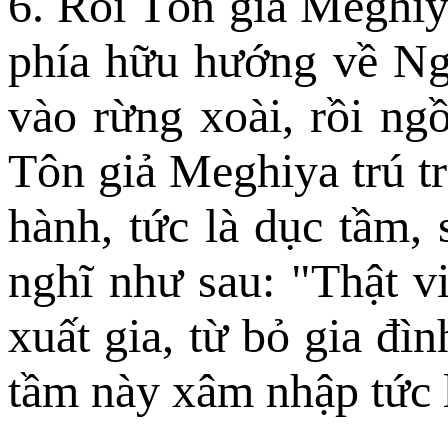
6. Rồi Tôn giả Meghiy
phía hữu hướng về Ngài
vào rừng xoài, rồi ng
Tôn giả Meghiya trú tr
hành, tức là dục tầm,
nghĩ như sau: "Thật vi
xuất gia, từ bỏ gia đì
tầm này xâm nhập tức l