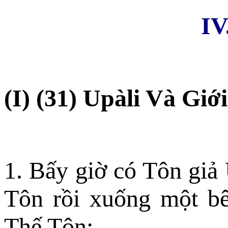
IV
(I) (31) Upàli Và Giớ
1. Bấy giờ có Tôn giả 
Tôn rồi xuống một bê
Thế Tôn: