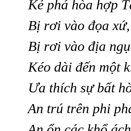
Kẻ phá hòa hợp T
Bị rơi vào đọa xứ,
Bị rơi vào địa ngụ
Kéo dài đến một k
Ưa thích sự bất hò
An trú trên phi ph
An ổn các khổ ách