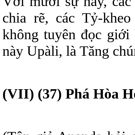
Với mười sự này, các
chia rẽ, các Tỷ-khe
không tuyên đọc giới
này Upàli, là Tăng ch
(VII) (37) Phá Hòa 