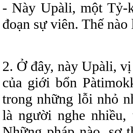
- Này Upàli, một Tỷ-
đoạn sự viên. Thế nào
2. Ở đây, này Upàli, v
của giới bổn Pàtimok
trong những lỗi nhỏ n
là người nghe nhiều, 
Những pháp nào, sơ thi