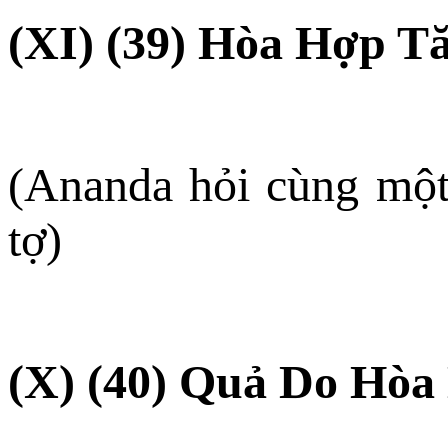
(XI) (39) Hòa Hợp T
(Ananda hỏi cùng một 
tợ)
(X) (40) Quả Do Hòa