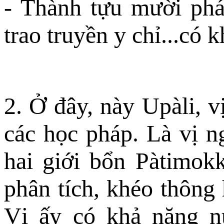
- Thành tựu mười phá
trao truyền y chỉ...có
2. Ở đây, này Upàli, v
các học pháp. Là vị n
hai giới bổn Pàtimokk
phân tích, khéo thông h
Vị ấy có khả năng n