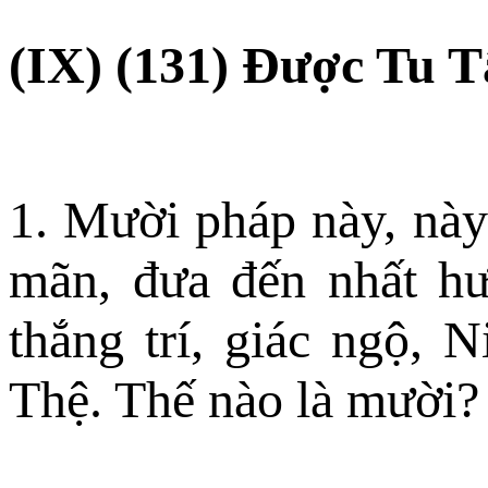
(IX) (131) Ðược Tu T
1. Mười pháp này, này
mãn, đưa đến nhất hư
thắng trí, giác ngộ, 
Thệ. Thế nào là mười?