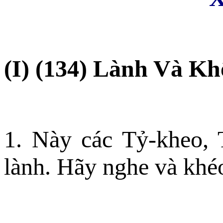
(I) (134) Lành Và K
1. Này các Tỷ-kheo, 
lành. Hãy nghe và khéo 