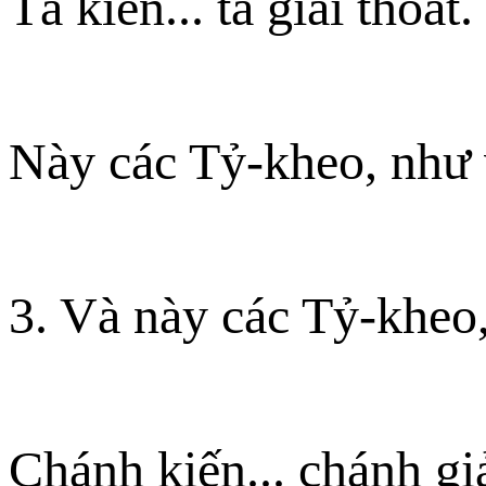
Tà kiến... tà giải thoát.
Này các Tỷ-kheo, như 
3. Và này các Tỷ-kheo,
Chánh kiến... chánh giả