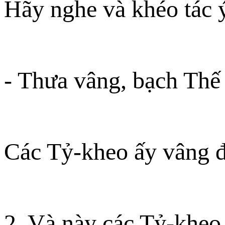
Hãy nghe và khéo tác ý
- Thưa vâng, bạch Thế
Các Tỷ-kheo ấy vâng đ
2. Và này các Tỷ-kheo,