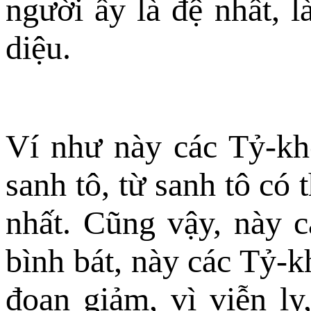
người ấy là đệ nhất, là
diệu.
Ví như này các Tỷ-khe
sanh tô, từ sanh tô có 
nhất. Cũng vậy, này 
bình bát, này các Tỷ-kh
đoạn giảm, vì viễn ly