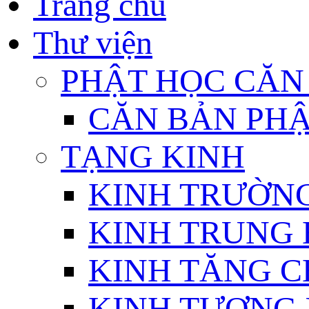
Trang chủ
Thư viện
PHẬT HỌC CĂN
CĂN BẢN PHẬ
TẠNG KINH
KINH TRƯỜN
KINH TRUNG 
KINH TĂNG C
KINH TƯƠNG