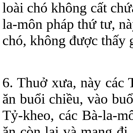
loài chó không cất chứ
la-môn pháp thứ tư, nà
chó, không được thấy 
6. Thuở xưa, này các 
ăn buổi chiều, vào buổ
Tỷ-kheo, các Bà-la-mô
ăn còn lại và mang đi