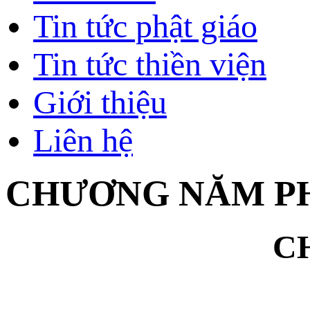
Tin tức phật giáo
Tin tức thiền viện
Giới thiệu
Liên hệ
CHƯƠNG NĂM PHÁ
C