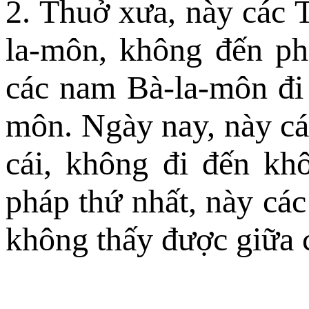
2. Thuở xưa, này các 
la-môn, không đến ph
các nam Bà-la-môn đi 
môn. Ngày nay, này cá
cái, không đi đến kh
pháp thứ nhất, này các
không thấy được giữa 