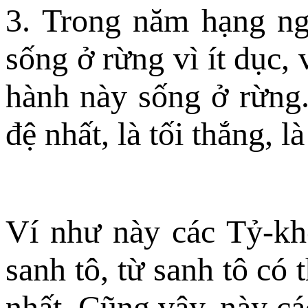
3. Trong năm hạng ng
sống ở rừng vì ít dục, v
hành này sống ở rừng
đệ nhất, là tối thắng, l
Ví như này các Tỷ-khe
sanh tô, từ sanh tô có 
nhất. Cũng vậy, này c