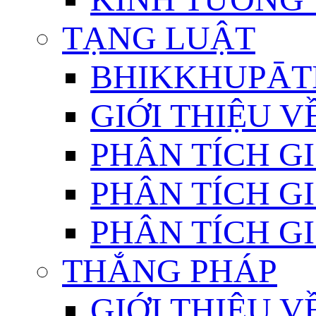
TẠNG LUẬT
BHIKKHUPĀTI
GIỚI THIỆU 
PHÂN TÍCH GI
PHÂN TÍCH GI
PHÂN TÍCH GI
THẮNG PHÁP
GIỚI THIỆU V