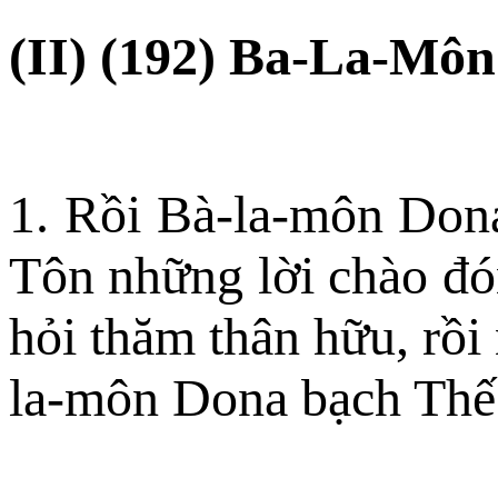
(II) (192) Ba-La-Mô
1. Rồi Bà-la-môn Dona
Tôn những lời chào đón
hỏi thăm thân hữu, rồ
la-môn Dona bạch Thế