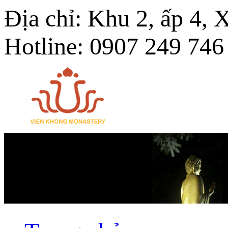
Địa chỉ: Khu 2, ấp 4,
Hotline: 0907 249 746