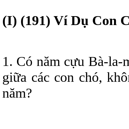
(I) (191) Ví Dụ Con 
1. Có năm cựu Bà-la-m
giữa các con chó, khô
năm?