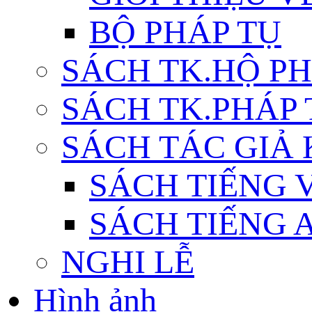
BỘ PHÁP TỤ
SÁCH TK.HỘ P
SÁCH TK.PHÁP
SÁCH TÁC GIẢ
SÁCH TIẾNG 
SÁCH TIẾNG 
NGHI LỄ
Hình ảnh