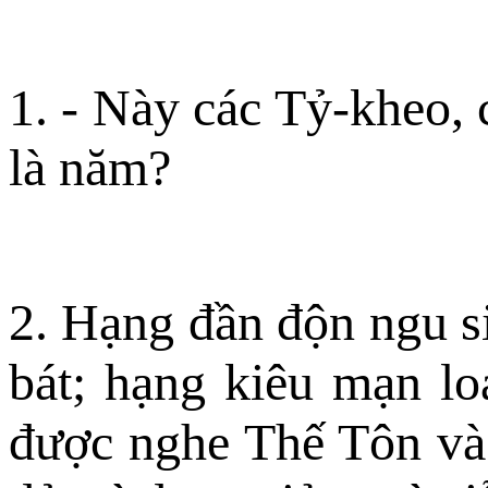
1. - Này các Tỷ-kheo, 
là năm?
2. Hạng đần độn ngu si
bát; hạng kiêu mạn lo
được nghe Thế Tôn và c