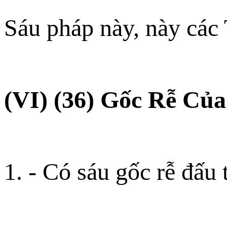
Sáu pháp này, này các 
(VI) (36) Gốc Rễ Củ
1. - Có sáu gốc rễ đấu