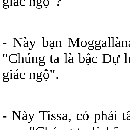
giác ngộ"?
- Này bạn Moggallàna
"Chúng ta là bậc Dự l
giác ngộ".
- Này Tissa, có phải t