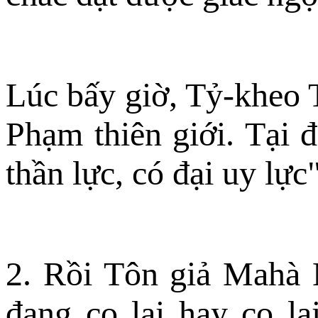
Lúc bấy giờ, Tỷ-kheo 
Phạm thiên giới. Tại đ
thần lực, có đại uy lực"
2. Rồi Tôn giả Mahà M
đang co lại hay co lạ