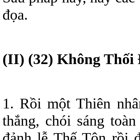
đọa.
(II) (32) Không Thối 
1. Rồi một Thiên nhâ
thắng, chói sáng toàn
đảnh lễ Thế Tôn rồi 