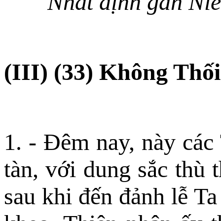
Nhất định gần Niế
(III) (33) Không Thối
1. - Ðêm nay, này các
tàn, với dung sắc thù 
sau khi đến đảnh lễ T