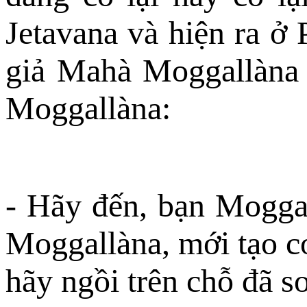
Jetavana và hiện ra ở 
giả Mahà Moggallàna t
Moggallàna:
- Hãy đến, bạn Moggal
Moggallàna, mới tạo cơ
hãy ngồi trên chỗ đã s