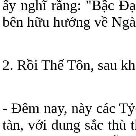
ấy nghĩ rằng: "Bậc Ðạ
bên hữu hướng về Ngài 
2. Rồi Thế Tôn, sau kh
- Ðêm nay, này các Tỷ
tàn, với dung sắc thù 