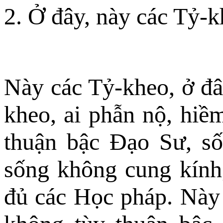
2. Ở đây, này các Tỷ-k
Này các Tỷ-kheo, ở đâ
kheo, ai phẫn nộ, hiề
thuận bậc Ðạo Sư, số
sống không cung kính
đủ các Học pháp. Này