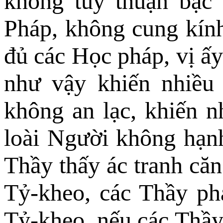
không tùy thuận bậc
Pháp, không cung kính
đủ các Học pháp, vị ấy
như vậy khiến nhiều
không an lạc, khiến n
loài Người không hạn
Thầy thấy ác tranh căn
Tỷ-kheo, các Thầy phả
Tỷ-kheo, nếu các Thầy