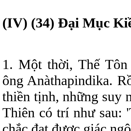
(IV) (34) Ðại Mục Ki
1. Một thời, Thế Tôn 
ông Anàthapindika. R
thiền tịnh, những suy 
Thiên có trí như sau: 
chắc đạt được giác ngộ