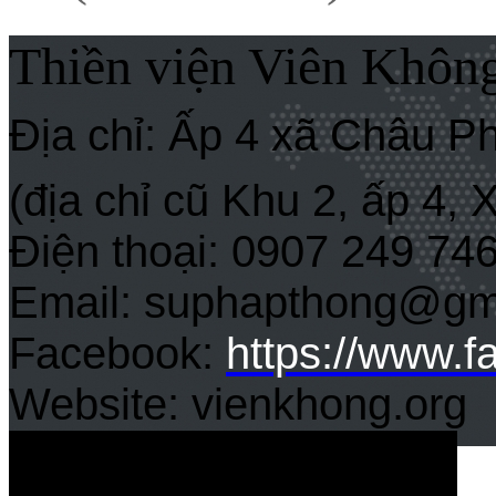
Thiền viện Viên Khôn
Địa chỉ: Ấp 4 xã Châu P
(địa chỉ cũ Khu 2, ấp 4,
Điện thoại: 0907 249 74
Email: suphapthong@gm
Facebook:
https://www.
Website: vienkhong.org