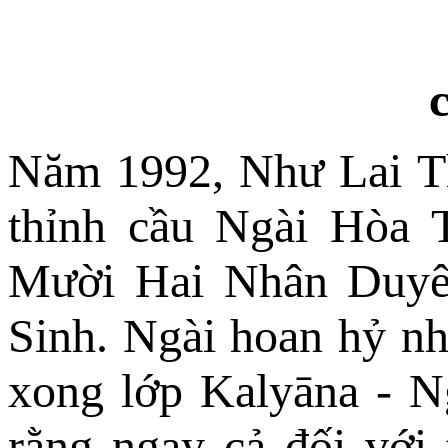
Năm 1992, Như Lai Thi
thỉnh cầu Ngài Hòa 
Mười Hai Nhân Duyê
Sinh. Ngài hoan hỷ nhậ
xong lớp Kalyāna - N
rằng ngay cả đối với