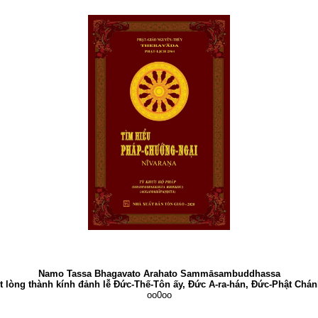
Namo Tassa Bhagavato Arahato Sammāsambuddhassa
 lòng thành kính đảnh lễ Đức-Thế-Tôn ấy, Đức A-ra-hán, Đức-Phật Chá
oo0oo