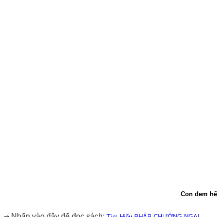
Con đem hết
Nhấn vào đây để đọc sách:
⇒
Tìm Hiểu PHÁP CHƯỚNG NGẠI