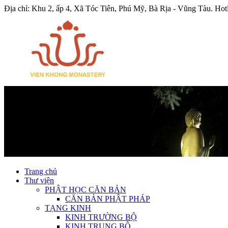
Địa chỉ: Khu 2, ấp 4, Xã Tóc Tiên, Phú Mỹ, Bà Rịa - Vũng Tàu.
Hot
Trang chủ
Thư viện
PHẬT HỌC CĂN BẢN
CĂN BẢN PHẬT PHÁP
TẠNG KINH
KINH TRƯỜNG BỘ
KINH TRUNG BỘ