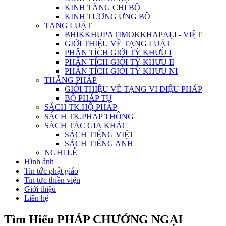
KINH TĂNG CHI BỘ
KINH TƯƠNG ƯNG BỘ
TẠNG LUẬT
BHIKKHUPĀTIMOKKHAPĀḶI - VIỆT
GIỚI THIỆU VỀ TẠNG LUẬT
PHÂN TÍCH GIỚI TỲ KHƯU I
PHÂN TÍCH GIỚI TỲ KHƯU II
PHÂN TÍCH GIỚI TỲ KHƯU NI
THẮNG PHÁP
GIỚI THIỆU VỀ TẠNG VI DIỆU PHÁP
BỘ PHÁP TỤ
SÁCH TK.HỘ PHÁP
SÁCH TK.PHÁP THÔNG
SÁCH TÁC GIẢ KHÁC
SÁCH TIẾNG VIỆT
SÁCH TIẾNG ANH
NGHI LỄ
Hình ảnh
Tin tức phật giáo
Tin tức thiền viện
Giới thiệu
Liên hệ
Tìm Hiểu PHÁP CHƯỚNG NGẠI