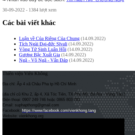
30-09-2022 - 1384 lượt xem
Các bài viết khác
Luận về Của Riêng Của Chung
(14.09.2022)
Tích Ngài Đại-đức Sīvali
(14.09.2022)
Vòng Tử Sinh Luân Hồi
(14.09.2022)
Gương Bậc Xuất Gia
(14.09.2022)
Ngã - Vô Ngã - Vấn Đáp
(14.09.2022)
Thiền viện Viên Không
Địa chỉ: Ấp 4 xã Châu Pha tp Hồ Chí Minh
(địa chỉ cũ Khu 2, ấp 4, Xã Tóc Tiên, TX Phú Mỹ, Bà Rịa - Vũng Tàu.)
Điện thoại: 0907 249 746 hoặc 0865 803 781
Email: suphapthong@gmail.com
Facebook:
https://www.facebook.com/vienkhong.tang
Website: vienkhong.org