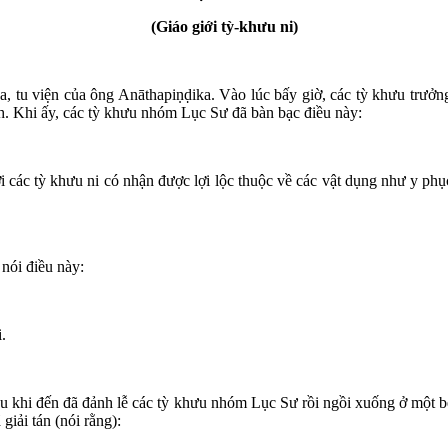
(Giáo giới tỳ-khưu ni)
a, tu viện của ông Anāthapiṇḍika. Vào lúc bấy giờ, các tỳ khưu trưởng 
nh. Khi ấy, các tỳ khưu nhóm Lục Sư đã bàn bạc điều này:
ới các tỳ khưu ni có nhận được lợi lộc thuộc về các vật dụng như y phụ
nói điều này:
.
au khi đến đã đảnh lễ các tỳ khưu nhóm Lục Sư rồi ngồi xuống ở một b
giải tán (nói rằng):