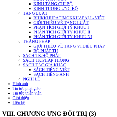
KINH TĂNG CHI BỘ
KINH TƯƠNG ƯNG BỘ
TẠNG LUẬT
BHIKKHUPĀTIMOKKHAPĀḶI - VIỆT
GIỚI THIỆU VỀ TẠNG LUẬT
PHÂN TÍCH GIỚI TỲ KHƯU I
PHÂN TÍCH GIỚI TỲ KHƯU II
PHÂN TÍCH GIỚI TỲ KHƯU NI
THẮNG PHÁP
GIỚI THIỆU VỀ TẠNG VI DIỆU PHÁP
BỘ PHÁP TỤ
SÁCH TK.HỘ PHÁP
SÁCH TK.PHÁP THÔNG
SÁCH TÁC GIẢ KHÁC
SÁCH TIẾNG VIỆT
SÁCH TIẾNG ANH
NGHI LỄ
Hình ảnh
Tin tức phật giáo
Tin tức thiền viện
Giới thiệu
Liên hệ
VIII. CHƯƠNG ƯNG ĐỐI TRỊ (3)