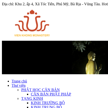
Địa chỉ: Khu 2, ấp 4, Xã Tóc Tiên, Phú Mỹ, Bà Rịa - Vũng Tàu.
Hot
Trang chủ
Thư viện
PHẬT HỌC CĂN BẢN
CĂN BẢN PHẬT PHÁP
TẠNG KINH
KINH TRƯỜNG BỘ
KINH TRUNG BỘ