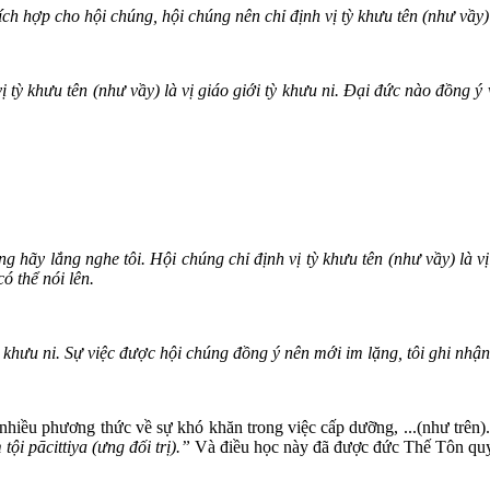
ch hợp cho hội chúng, hội chúng nên chỉ định vị tỳ khưu tên (như vầy) l
tỳ khưu tên (như vầy) là vị giáo giới tỳ khưu ni. Đại đức nào đồng ý vớ
g hãy lắng nghe tôi. Hội chúng chỉ định vị tỳ khưu tên (như vầy) là vị
ó thể nói lên.
tỳ khưu ni. Sự việc được hội chúng đồng ý nên mới im lặng, tôi ghi nhận
iều phương thức về sự khó khăn trong việc cấp dưỡng, ...(như trên).
ội pācittiya (ưng đối trị).”
Và điều học này đã được đức Thế Tôn quy 