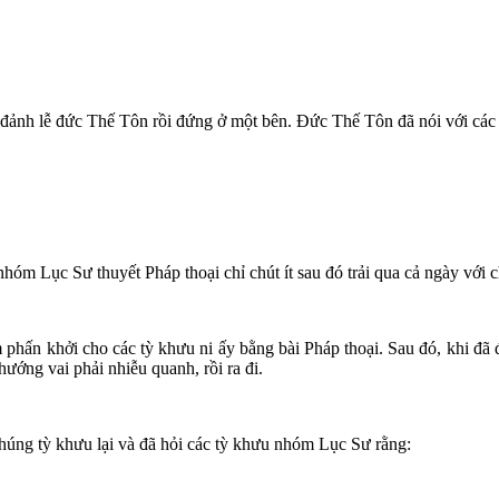
ã đảnh lễ đức Thế Tôn rồi đứng ở một bên. Đức Thế Tôn đã nói với các
 nhóm Lục Sư thuyết Pháp thoại chỉ chút ít sau đó trải qua cả ngày với 
m phấn khởi cho các tỳ khưu ni ấy bằng bài Pháp thoại. Sau đó, khi đã
hướng vai phải nhiễu quanh, rồi ra đi.
chúng tỳ khưu lại và đã hỏi các tỳ khưu nhóm Lục Sư rằng: