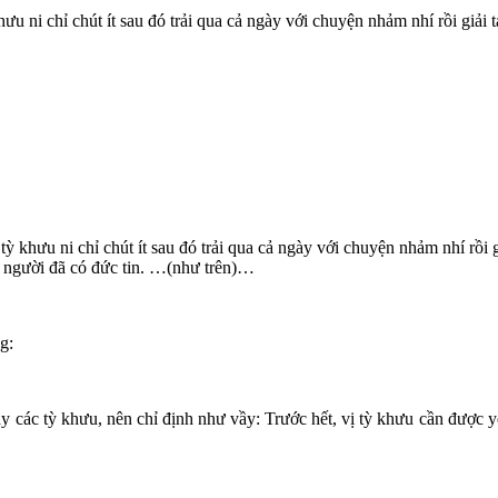
ưu ni chỉ chút ít sau đó trải qua cả ngày với chuyện nhảm nhí rồi giải
 tỳ khưu ni chỉ chút ít sau đó trải qua cả ngày với chuyện nhảm nhí rồi
g người đã có đức tin. …(như trên)…
g:
này các tỳ khưu, nên chỉ định như vầy: Trước hết, vị tỳ khưu cần được 