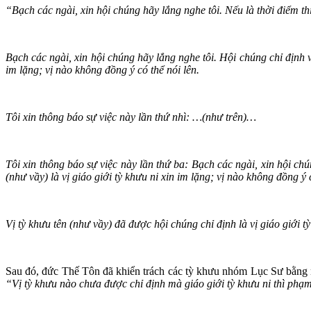
“Bạch các ngài, xin hội chúng hãy lắng nghe tôi. Nếu là thời điểm thí
Bạch các ngài, xin hội chúng hãy lắng nghe tôi. Hội chúng chỉ định vị 
im lặng; vị nào không đồng ý có thể nói lên.
Tôi xin thông báo sự việc này lần thứ nhì: …(như trên)…
Tôi xin thông báo sự việc này lần thứ ba: Bạch các ngài, xin hội chún
(như vầy) là vị giáo giới tỳ khưu ni xin im lặng; vị nào không đồng ý c
Vị tỳ khưu tên (như vầy) đã được hội chúng chỉ định là vị giáo giới 
Sau đó, đức Thế Tôn đã khiển trách các tỳ khưu nhóm Lục Sư bằng nh
“Vị tỳ khưu nào chưa được chỉ định mà giáo giới tỳ khưu ni thì phạm t