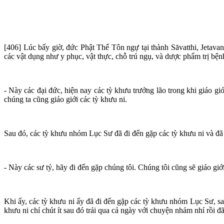
[406] Lúc bấy giờ, đức Phật Thế Tôn ngự tại thành Sāvatthi, Jetavan
các vật dụng như y phục, vật thực, chỗ trú ngụ, và dược phẩm trị bệ
- Này các đại đức, hiện nay các tỳ khưu trưởng lão trong khi giáo gi
chúng ta cũng giáo giới các tỳ khưu ni.
Sau đó, các tỳ khưu nhóm Lục Sư đã đi đến gặp các tỳ khưu ni và đã 
- Này các sư tỷ, hãy đi đến gặp chúng tôi. Chúng tôi cũng sẽ giáo giới
Khi ấy, các tỳ khưu ni ấy đã đi đến gặp các tỳ khưu nhóm Lục Sư, s
khưu ni chỉ chút ít sau đó trải qua cả ngày với chuyện nhảm nhí rồi đã 