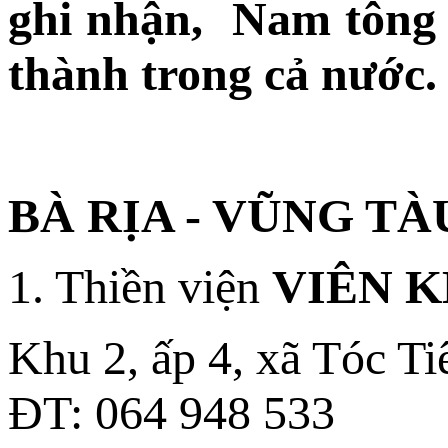
ghi nhận, Nam tông K
thành trong cả nước.
BÀ RỊA - VŨNG TÀ
1. Thiền viện
VIÊN 
Khu 2, ấp 4, xã Tóc Ti
ÐT: 064 948 533