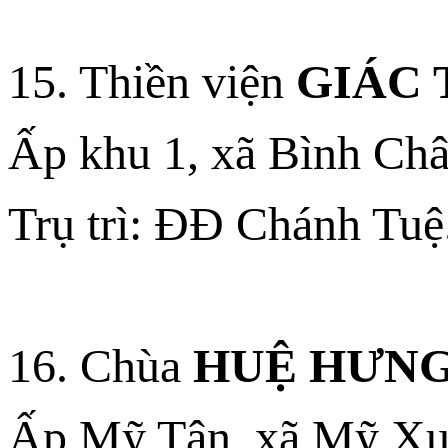
15. Thiền viện
GIÁC 
Ấp khu 1, xã Bình Ch
Trụ trì: ĐĐ Chánh Tuệ
16. Chùa
HUỆ HƯN
Ấp Mỹ Tân, xã Mỹ Xuâ