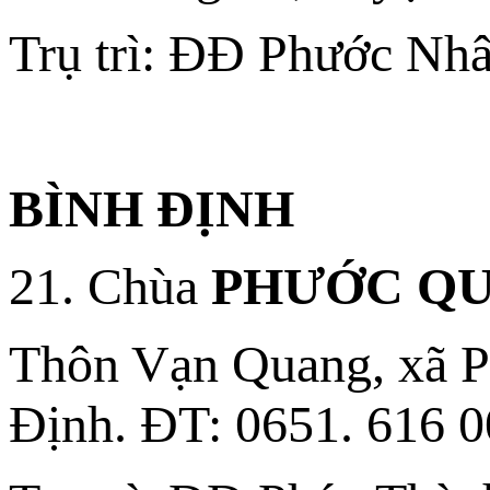
Trụ trì: ĐĐ Phước Nh
BÌNH ĐỊNH
21. Chùa
PHƯỚC Q
Thôn Vạn Quang, xã P
Ðịnh. ÐT: 0651. 616 