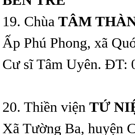
19. Chùa
TÂM THÀ
Ấp Phú Phong, xã Quới
Cư sĩ Tâm Uyên. ĐT: 0
20. Thiền viện
TỨ NI
Xã Tường Ba, huyện Ch