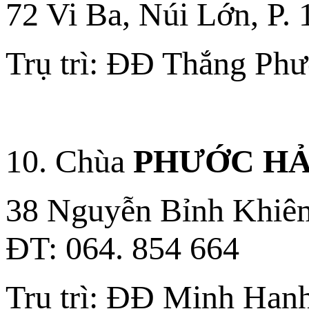
72 Vi Ba, Núi Lớn, P. 
Trụ trì: ĐĐ Thắng Ph
10. Chùa
PHƯỚC HẢ
38 Nguyễn Bỉnh Khiêm,
ÐT: 064. 854 664
Trụ trì: ĐĐ Minh Hạn