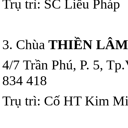
Trụ trì: SC Liễu Pháp
3. Chùa
THIỀN LÂM 
4/7 Trần Phú, P. 5, Tp
834 418
Trụ trì: Cố HT Kim M