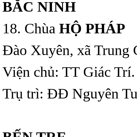
BẮC NINH
18. Chùa
HỘ PHÁP
Đào Xuyên, xã Trung C
Viện chủ: TT Giác Trí.
Trụ trì: ĐĐ Nguyên T
BẾN TRE