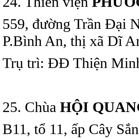
24. Thiền viện
PHƯỚ
559, đường Trần Đại 
P.Bình An, thị xã Dĩ A
Trụ trì: ĐĐ Thiện Min
25. Chùa
HỘI QUAN
B11, tổ 11, ấp Cây Sắ