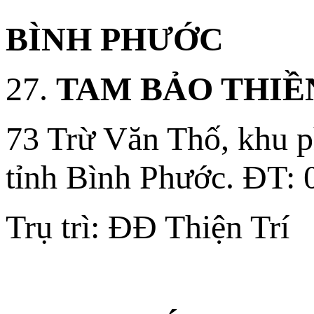
BÌNH PHƯỚC
27.
TAM BẢO THI
73 Trừ Văn Thố, khu p
tỉnh Bình Phước. ÐT: 
Trụ trì: ĐĐ Thiện Trí