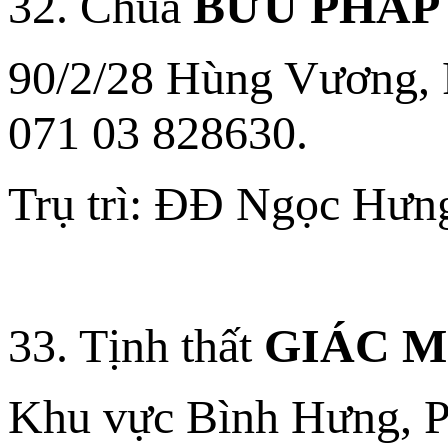
32. Chùa
BỬU PHÁP
90/2/28 Hùng Vương, 
071 03 828630.
Trụ trì: ĐĐ Ngọc Hưn
33. Tịnh thất
GIÁC M
Khu vực Bình Hưng, P