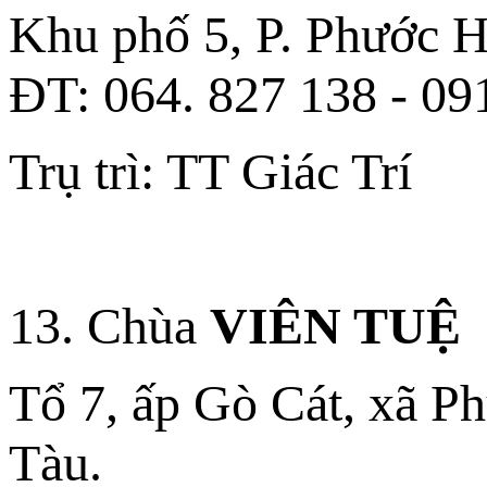
Khu phố 5, P. Phước Hư
ÐT: 064. 827 138 - 09
Trụ trì: TT Giác Trí
13. Chùa
VIÊN TUỆ
Tổ 7, ấp Gò Cát, xã 
Tàu.