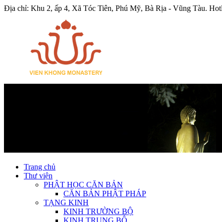
Địa chỉ: Khu 2, ấp 4, Xã Tóc Tiên, Phú Mỹ, Bà Rịa - Vũng Tàu.
Hot
Trang chủ
Thư viện
PHẬT HỌC CĂN BẢN
CĂN BẢN PHẬT PHÁP
TẠNG KINH
KINH TRƯỜNG BỘ
KINH TRUNG BỘ