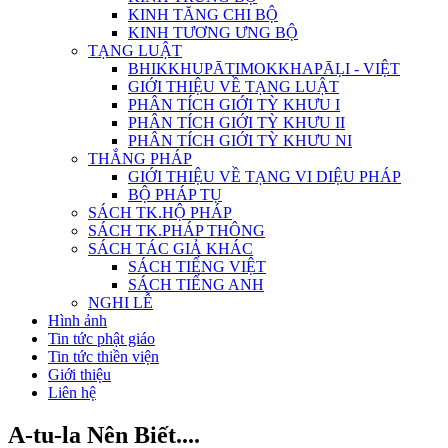
KINH TĂNG CHI BỘ
KINH TƯƠNG ƯNG BỘ
TẠNG LUẬT
BHIKKHUPĀTIMOKKHAPĀḶI - VIỆT
GIỚI THIỆU VỀ TẠNG LUẬT
PHÂN TÍCH GIỚI TỲ KHƯU I
PHÂN TÍCH GIỚI TỲ KHƯU II
PHÂN TÍCH GIỚI TỲ KHƯU NI
THẮNG PHÁP
GIỚI THIỆU VỀ TẠNG VI DIỆU PHÁP
BỘ PHÁP TỤ
SÁCH TK.HỘ PHÁP
SÁCH TK.PHÁP THÔNG
SÁCH TÁC GIẢ KHÁC
SÁCH TIẾNG VIỆT
SÁCH TIẾNG ANH
NGHI LỄ
Hình ảnh
Tin tức phật giáo
Tin tức thiền viện
Giới thiệu
Liên hệ
A-tu-la Nên Biết....