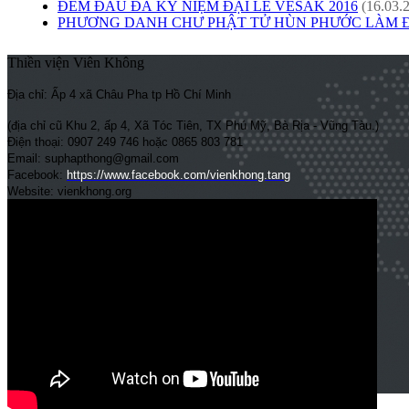
ĐÊM ĐẦU ĐÀ KỶ NIỆM ĐẠI LỄ VESAK 2016
(16.03.
PHƯƠNG DANH CHƯ PHẬT TỬ HÙN PHƯỚC LÀM
Thiền viện Viên Không
Địa chỉ: Ấp 4 xã Châu Pha tp Hồ Chí Minh
(địa chỉ cũ Khu 2, ấp 4, Xã Tóc Tiên, TX Phú Mỹ, Bà Rịa - Vũng Tàu.)
Điện thoại: 0907 249 746 hoặc 0865 803 781
Email: suphapthong@gmail.com
Facebook:
https://www.facebook.com/vienkhong.tang
Website: vienkhong.org