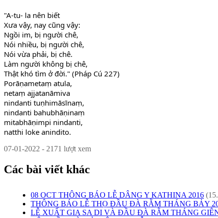
"A-tu- la nên biết
Xưa vậy, nay cũng vậy:
Ngồi im, bị người chê,
Nói nhiều, bị người chê,
Nói vừa phải, bị chê.
Làm người không bị chê,
Thật khó tìm ở đời." (Pháp Cú 227)
Porāṇametaṃ atula,
netaṃ ajjatanāmiva
nindanti tuṇhimāsīnaṃ,
nindanti bahubhāṇinaṃ
mitabhāṇimpi nindanti,
natthi loke anindito.
07-01-2022 - 2171 lượt xem
Các bài viết khác
08 OCT THÔNG BÁO LỄ DÂNG Y KATHINA 2016
(15
THÔNG BÁO LỄ THỌ ĐẦU ĐÀ RẰM THÁNG BẢY 20
LỄ XUẤT GIA SA DI VÀ ĐẦU ĐÀ RẰM THÁNG GIÊ