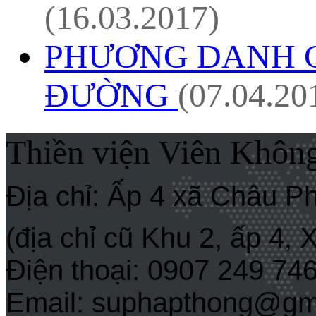
(16.03.2017)
PHƯƠNG DANH 
ĐƯỜNG
(07.04.20
Thiền viện Viên Khôn
Địa chỉ: Ấp 4 xã Châu P
(địa chỉ cũ Khu 2, ấp 4,
Điện thoại: 0907 249 74
Email: suphapthong@gm