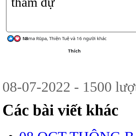
tham dự
18
Nāma Rūpa, Thiện Tuệ và 16 người khác
Thích
08-07-2022 - 1500 lượ
Các bài viết khác