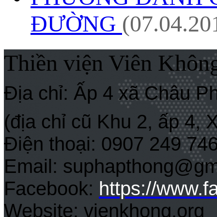
ĐƯỜNG
(07.04.20
Thiền viện Viên Khôn
Địa chỉ: Ấp 4 xã Châu P
(địa chỉ cũ Khu 2, ấp 4,
Điện thoại: 0907 249 74
Email: suphapthong@gm
Facebook:
https://www.
Website: vienkhong.org