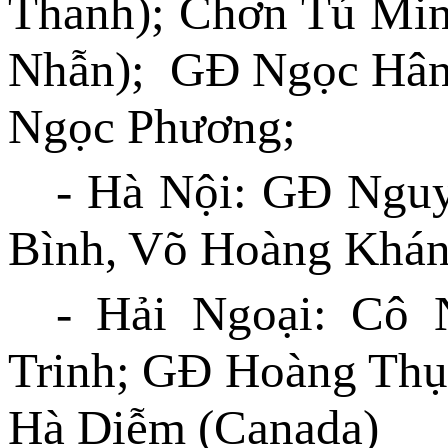
Thanh); Chơn Tú Mi
Nhẫn); GĐ Ngọc Hân;
Ngọc Phương;
- Hà Nội: GĐ Ngu
Bình, Võ Hoàng Khán
- Hải Ngoại: Cô
Trinh; GĐ Hoàng Thụ
Hà Diễm (Canada)