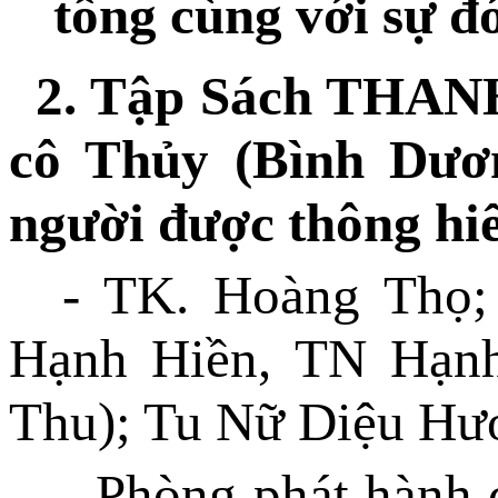
tống cùng với sự đ
2. Tập Sách THAN
cô Thủy (Bình Dươ
người được thông hi
- TK. Hoàng Thọ;
Hạnh Hiền, TN Hạn
Thu); Tu Nữ Diệu Hư
- Phòng phát hàn