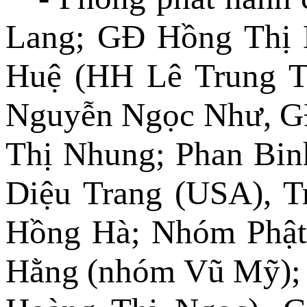
Lang; GĐ Hồng Thị N
Huệ (HH Lê Trung T
Nguyễn Ngọc Như, G
Thị Nhung; Phan Bin
Diệu Trang (USA), T
Hồng Hà; Nhóm Phật 
Hằng (nhóm Vũ Mỹ);