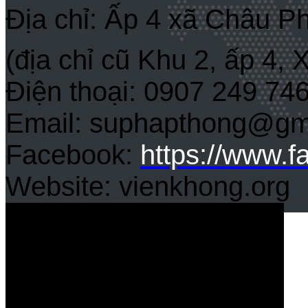
Địa chỉ: Ấp 4 xã Châu P
(địa chỉ cũ Khu 2, ấp 4,
Điện thoại: 0907 249 74
Email: suphapthong@gm
Facebook:
https://www.
Website: vienkhong.org