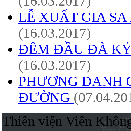
(16.03.2017)
LỄ XUẤT GIA SA
(16.03.2017)
ĐÊM ĐẦU ĐÀ KỶ 
(16.03.2017)
PHƯƠNG DANH 
ĐƯỜNG
(07.04.20
Thiền viện Viên Khôn