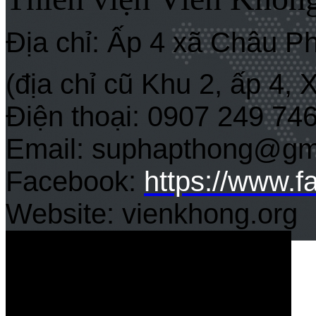
Địa chỉ: Ấp 4 xã Châu P
(địa chỉ cũ Khu 2, ấp 4,
Điện thoại: 0907 249 74
Email: suphapthong@gm
Facebook:
https://www.
Website: vienkhong.org