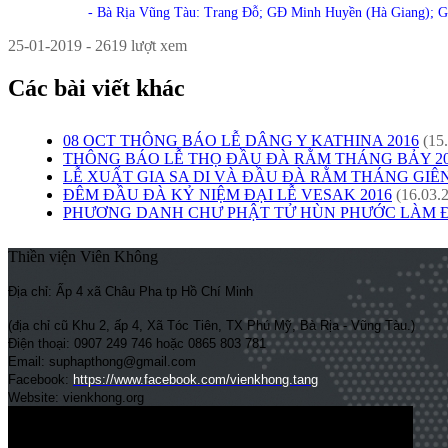
- Bà Rịa Vũng Tàu: Trang Đỗ; GĐ Minh Huyền (Hà Giang); 
25-01-2019 - 2619 lượt xem
Các bài viết khác
08 OCT THÔNG BÁO LỄ DÂNG Y KATHINA 2016
(15
THÔNG BÁO LỄ THỌ ĐẦU ĐÀ RẰM THÁNG BẢY 20
LỄ XUẤT GIA SA DI VÀ ĐẦU ĐÀ RẰM THÁNG GIÊ
ĐÊM ĐẦU ĐÀ KỶ NIỆM ĐẠI LỄ VESAK 2016
(16.03.
PHƯƠNG DANH CHƯ PHẬT TỬ HÙN PHƯỚC LÀM
Thiền viện Viên Không
Địa chỉ: Ấp 4 xã Châu Pha tp Hồ Chí Minh
(địa chỉ cũ Khu 2, ấp 4, Xã Tóc Tiên, TX Phú Mỹ, Bà Rịa - Vũng Tàu.)
Điện thoại: 0907 249 746 hoặc 0865 803 781
Email: suphapthong@gmail.com
Facebook:
https://www.facebook.com/vienkhong.tang
Website: vienkhong.org