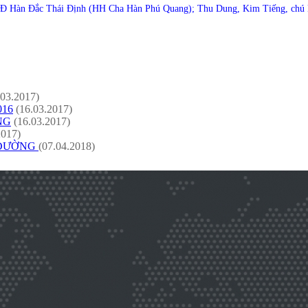
GĐ Hàn Đắc Thái Định (HH Cha Hàn Phú Quang); Thu Dung, Kim Tiếng, chú
.03.2017)
16
(16.03.2017)
NG
(16.03.2017)
2017)
 ĐƯỜNG
(07.04.2018)