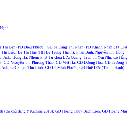
 Hạnh
m Thị Bền (PD Diệu Phước), GĐ bà Đặng Thị Nhạn (PD Khánh Nhân); Pt Di
 Thị Liễu, Lê Thị Huệ (HH Lê Trung Thành), Phan Binh, Nguyễn Thị Hồng;
n Anh, Hồng Hà; Nhóm Phật Tử chủa Bửu Quang; Trần thị Yến Nhi; Cô Hằ
t, GĐ NGuyễn Thị Phương Thảo; GĐ Việt Hà; GĐ Dương Hòa; GĐ Trương T
g Anh; GĐ Phạm Thu Linh; GĐ Lê Minh Phước; GĐ Huệ Đức (Thanh Hạnh);
nh (thí chủ dâng Y Kathina 2019); GĐ Hoàng Thụy Bạch Liên, GĐ Hoàng M