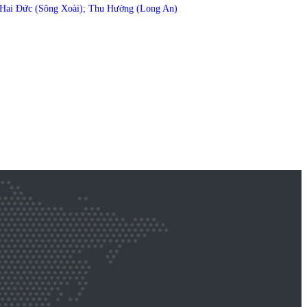
 Hai Đức (Sông Xoài); Thu Hường (Long An)