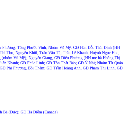
ệu Phương, Tống Phước Vinh; Nhóm Vũ Mỹ: GĐ Hàn Đắc Thái Định (HH
 Thi Thơ, Nguyễn Khôi;
Trần Văn Tú; Trần Lê Khanh, Huỳnh Ngọc Hoa;
ng (nhóm Vũ Mỹ); Nguyên Giang, GĐ Diệu Phương (HH mẹ bà Hoàng Thị
uấn Khanh; GĐ Phúc Linh; GĐ Tôn Thất Bảo; GĐ Ý Nhi; Nhóm Từ Quán
 GĐ Phi Phượng, Bồi Thêm; GĐ Trần Hoàng Anh, GĐ Phạm Thị Linh, GĐ
inh Bá (Đức); GĐ Hà Diễm (Canada)