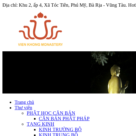
Địa chỉ: Khu 2, ấp 4, Xã Tóc Tiên, Phú Mỹ, Bà Rịa - Vũng Tàu.
Hot
Trang chủ
Thư viện
PHẬT HỌC CĂN BẢN
CĂN BẢN PHẬT PHÁP
TẠNG KINH
KINH TRƯỜNG BỘ
KINH TRUNG BỘ