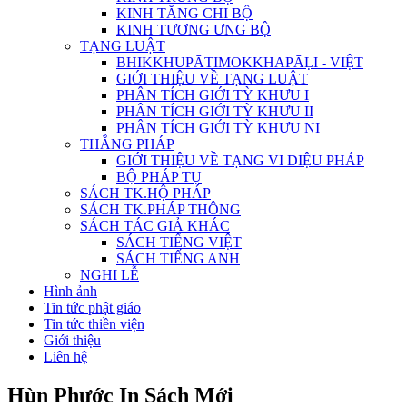
KINH TĂNG CHI BỘ
KINH TƯƠNG ƯNG BỘ
TẠNG LUẬT
BHIKKHUPĀTIMOKKHAPĀḶI - VIỆT
GIỚI THIỆU VỀ TẠNG LUẬT
PHÂN TÍCH GIỚI TỲ KHƯU I
PHÂN TÍCH GIỚI TỲ KHƯU II
PHÂN TÍCH GIỚI TỲ KHƯU NI
THẮNG PHÁP
GIỚI THIỆU VỀ TẠNG VI DIỆU PHÁP
BỘ PHÁP TỤ
SÁCH TK.HỘ PHÁP
SÁCH TK.PHÁP THÔNG
SÁCH TÁC GIẢ KHÁC
SÁCH TIẾNG VIỆT
SÁCH TIẾNG ANH
NGHI LỄ
Hình ảnh
Tin tức phật giáo
Tin tức thiền viện
Giới thiệu
Liên hệ
Hùn Phước In Sách Mới