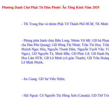
Phương Danh Chư Phật Tử Hùn Phước Ấn Tống Kinh Năm 2019
- TK Trung Đạt và nhóm Phật Tử Thành Phố HCM; TK Minh
- Phòng phát hành chùa Bửu Long; Nhóm Vũ Mỹ; GĐ bà Phạ
cha Hàn Phú Quang); GĐ Hồng Thị Nhơn; Trần Thị Hoa, Trần
Huỳnh Ngọc Hòa; Nguyễn Thanh Diệu, Nguyễn Tuyết Vân; Vâ
Ngọc), GĐ Nguyễn Tú, Minh Mẫn, GĐ Phúc Lữ, GĐ Hạnh Đạ
Hoa Lâm HTK; GĐ Lê Minh (cô giáo Thanh); GĐ Trần Hoàn
Lê Minh Phước.
- An Giang: GĐ Sư Viên Niệm;
- Hải Ngoại: Cô Nguyễn Thị Hồng Ánh (Canada); GĐ Thế Tri